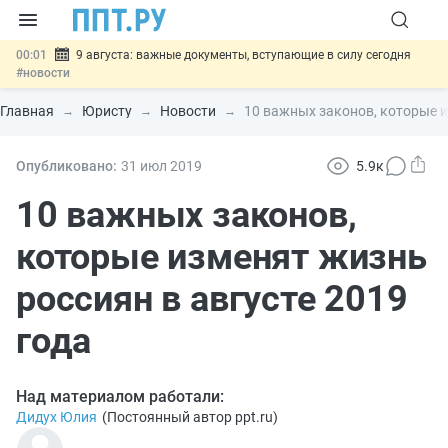
00:01
9 августа: важные документы, вступающие в силу сегодня
#новости
07.08
Подписан закон о блокировке продажи опасных товаров через
«Честный знак»
#новости
Главная
Юристу
Новости
10 важных законов, которые и
07.08
Дистанционную работу беременных пропишут в ТК РФ
#новости
07.08
Госпошлину за устранение ошибок в документах предлагают
Опубликовано:
31 июл
2019
5.9к
отменить
#новости
07.08
Важно
Разработают единые критерии трудовых и ГПХ-
10 важных законов,
отношений
#новости
которые изменят жизнь
россиян в августе 2019
года
Над материалом работали:
Дидух Юлия
(
Постоянный автор ppt.ru
)