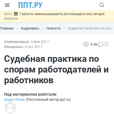
00:01
7 августа: важные документы, вступающие в силу сегодня
#новости
06.08
Минпромторг предложил запретить смешанные лоты
электроники в госзакупках
#новости
Главная
Кадровику
Новости
Судебная практика по спо
06.08
Подписан указ об отмене спецрежима для вкладов физлиц из
недружественных стран
#новости
06.08
Опубликовано:
Возврат денег за риелторские услуги при недействительных
3 фев
2017
6.8к
сделках: инициатива
#новости
Обновлено:
9 окт
2017
06.08
Важно
Обеспечительный платёж СПОТ могут заменить
банковской гарантией
Судебная практика по
#новости
спорам работодателей и
работников
Над материалом работали:
Дидух Юлия
(
Постоянный автор ppt.ru
)