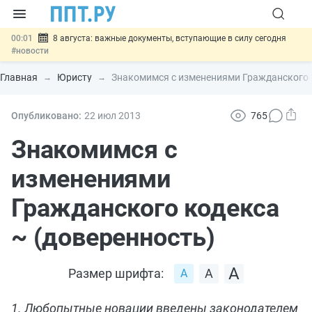
00:01
8 августа: важные документы, вступающие в силу сегодня
#новости
07.08
Подписан закон о блокировке продажи опасных товаров через
«Честный знак»
#новости
Главная
Юристу
Знакомимся с изменениями Гражданского 
07.08
Дистанционную работу беременных пропишут в ТК РФ
#новости
07.08
Госпошлину за устранение ошибок в документах предлагают
Опубликовано:
22 июл
2013
765
отменить
#новости
07.08
Важно
Разработают единые критерии трудовых и ГПХ-
Знакомимся с
отношений
#новости
изменениями
Гражданского кодекса
~ (доверенность)
Размер шрифта:
1. Любопытные новации введены законодателем