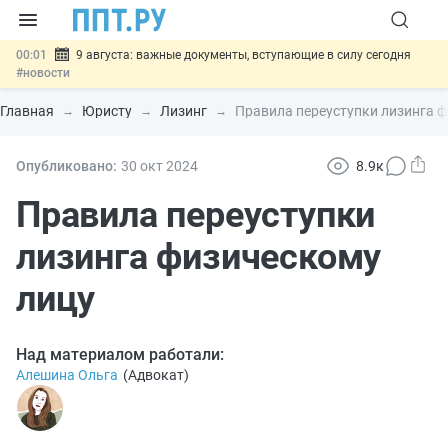
00:01
9 августа: важные документы, вступающие в силу сегодня
#новости
07.08
Подписан закон о блокировке продажи опасных товаров через
«Честный знак»
#новости
Главная
Юристу
Лизинг
Правила переуступки лизинга 
07.08
Дистанционную работу беременных пропишут в ТК РФ
#новости
07.08
Госпошлину за устранение ошибок в документах предлагают
Опубликовано:
30 окт
2024
8.9к
отменить
#новости
07.08
Важно
Разработают единые критерии трудовых и ГПХ-
Правила переуступки
отношений
#новости
лизинга физическому
лицу
Над материалом работали:
Алешина Ольга
(
Адвокат
)