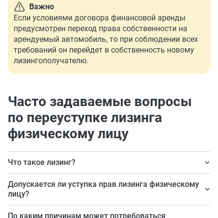
Важно
Если условиями договора финансовой аренды
предусмотрен переход права собственности на
арендуемый автомобиль, то при соблюдении всех
требований он перейдет в собственность новому
лизингополучателю.
Часто задаваемые вопросы
по переуступке лизинга
физическому лицу
Что такое лизинг?
Это финансовая аренда, при которой лизингодатель
Допускается ли уступка прав лизинга физическому
производит покупку какого-либо имущества, которое
лицу?
выбрал лизингополучатель, после чего передает
Да, допускается. Никаких ограничений на этот счет
По каким причинам может потребоваться
совершенную покупку за плату в аренду