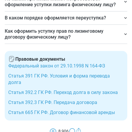
действующее законодательство не содержит.
оформление уступки лизинга физическому лицу?
лизингополучателю.
Когда отпадает интерес лизингополучателя в
В каком порядке оформляется переуступка?
арендуемом предмете либо оплата арендных
По правилам статьи 392.3 ГК РФ.
платежей становится затруднительной.
Как оформить уступку прав по лизинговому
договору физическому лицу?
Получить согласие на уступку от лизингополучателя,
заключить договор цессии между первоначальным и
Правовые документы
новым лизингополучателями. При наличии
Федеральный закон от 29.10.1998 N 164-ФЗ
задолженности по арендным платежам получить
Статья 391 ГК РФ. Условия и форма перевода
согласие лизингополучателя на перевод долга и
долга
оформить соглашение о таком переводе на нового
Статья 392.2 ГК РФ. Переход долга в силу закона
лизингополучателя. Получите деньги по
заключенному соглашению и передайте арендуемый
Статья 392.3 ГК РФ. Передача договора
объект (автомобиль или др.) по акту.
Статья 665 ГК РФ. Договор финансовой аренды
8 906