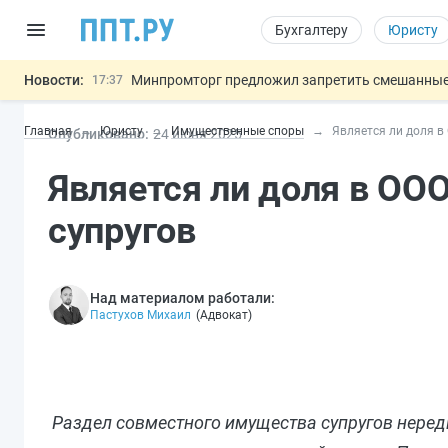
Бухгалтеру
Юристу
Новости:
Минпромторг предложил запретить смешанные
17:37
Подписан указ об отмене спецрежима для вкла
17:13
Главная
Юристу
Имущественные споры
Является ли доля 
Опубликовано:
24 июн
я
2025
Возврат денег за риелторские услуги при неде
16:30
МВД запускает автоматическое аннулирование
15:51
Является ли доля в О
Обеспечительный платёж СПОТ могу
13:48
Важно
супругов
Над материалом работали:
Пастухов Михаил
(
Адвокат
)
Раздел совместного имущества супругов нередк