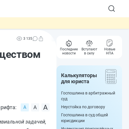
3 135
Последние
Вступают
Новые
уществом
новости
в силу
НПА
Калькуляторы
для юриста
Госпошлина в арбитражный
суд
рифта:
Неустойка по договору
Госпошлина в суд общей
юрисдикции
ивиальной задачей,
Индексация присуждённых