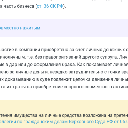
а часть бизнеса (
ст. 36 СК РФ
).
совместно нажитым
 участие в компании приобретено за счет личных денежных 
единоличным, т.е. без правопритязаний другого супруга. Л
ные в дар или до оформления брака. Как показывает личная
тено за личные деньги, нередко затруднительно с точки з
вах доказыванию в суде подлежит цепочка движения личн
нта их траты на приобретение спорного совместного актива
тения имущества на личные средства возложена на прете
ллегии по гражданским делам Верховного Суда РФ от 06.0