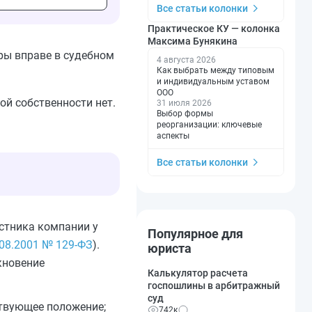
Все статьи колонки
Практическое КУ — колонка
Максима Бунякина
ры вправе в судебном
4 августа 2026
Как выбрать между типовым
и индивидуальным уставом
ООО
ой собственности нет.
31 июля 2026
Выбор формы
реорганизации: ключевые
аспекты
Все статьи колонки
астника компании у
Популярное для
.08.2001 № 129-ФЗ
).
юриста
кновение
Калькулятор расчета
госпошлины в арбитражный
суд
ствующее положение;
742к