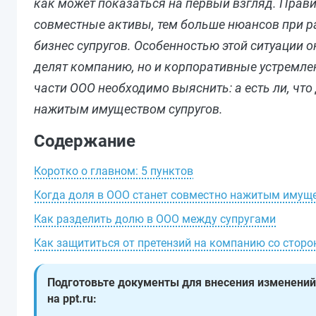
как может показаться на первый взгляд. Прави
совместные активы, тем больше нюансов при р
бизнес супругов. Особенностью этой ситуации о
делят компанию, но и корпоративные устремле
части ООО необходимо выяснить: а есть ли, чт
нажитым имуществом супругов.
Содержание
Коротко о главном: 5 пунктов
Когда доля в ООО станет совместно нажитым имущ
Как разделить долю в ООО между супругами
Как защититься от претензий на компанию со сторо
Подготовьте документы для внесения изменений
на ppt.ru: