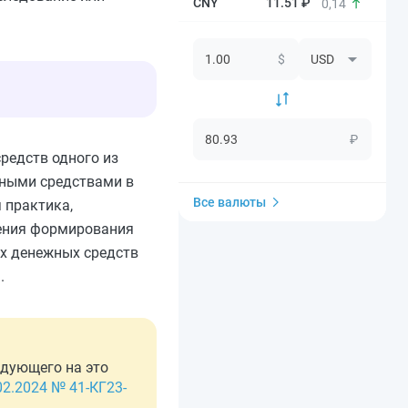
11.51 ₽
0,14
$
₽
средств одного из
ичными средствами в
Все валюты
 практика,
рения формирования
ых денежных средств
.
ндующего на это
2.2024 № 41-КГ23-