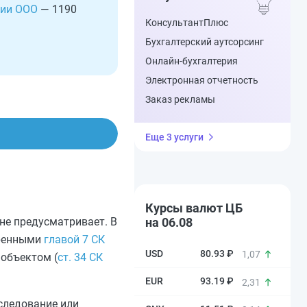
ции ООО
— 1190
КонсультантПлюс
Бухгалтерский аутсорсинг
Онлайн-бухгалтерия
Электронная отчетность
Заказ рекламы
Еще 3 услуги
Курсы валют ЦБ
не предусматривает. В
на 06.08
тренными
главой 7 СК
80.93 ₽
1,07
 объектом (
ст. 34 СК
93.19 ₽
2,31
аследование или