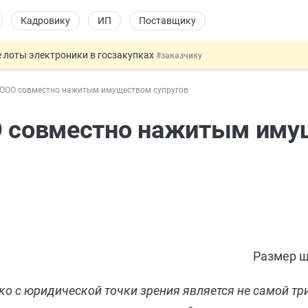
Кадровику
ИП
Поставщику
 лоты электроники в госзакупках
#заказчику
дов физлиц из недружественных стран
#бухгалтеру
в ООО совместно нажитым имуществом супругов
йствительных сделках: инициатива
#юристу
 патента иностранцев за неуплату НДФЛ
#кадровику
ОО совместно нажитым им
т заменить банковской гарантией
#бухгалтеру
Размер ш
о с юридической точки зрения является не самой тр