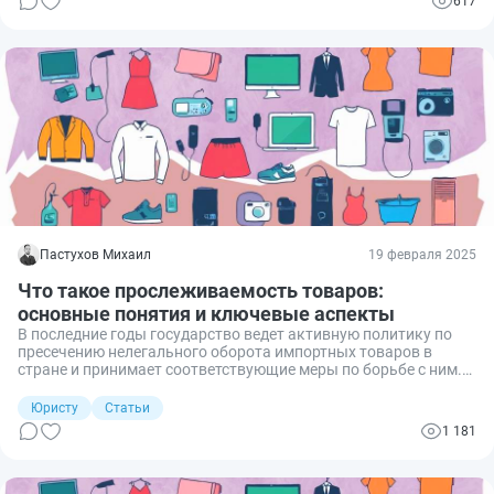
617
Пастухов Михаил
19 февраля 2025
Что такое прослеживаемость товаров:
основные понятия и ключевые аспекты
В последние годы государство ведет активную политику по
пресечению нелегального оборота импортных товаров в
стране и принимает соответствующие меры по борьбе с ним.
Одной из таких мер с 2021 года является система
прослеживаемости товаров. Рассмотрим, что это такое и
Юристу
Статьи
какие ключевые аспекты необходимо знать бизнесу,
1 181
работающему с импортом.