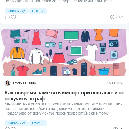
нормирования, нацрежима и разрешение Минпромторга.
Разбираю процесс пошагово и подсказываю, на что обратить
внимание.
Заказчику
Статьи
2 139
Залужная Элла
7 мая 2026
Как вовремя заметить импорт при поставке и не
получить штраф
Многолетняя работа в закупках показывает, что поставщики
часто пытаются обойти нацрежим на этапе приемки.
Подделывают документы, переклеивают бирки и тому
подобное. Разбираю на примерах, как вовремя заметить
импорт и избежать последствий.
Заказчику
Статьи