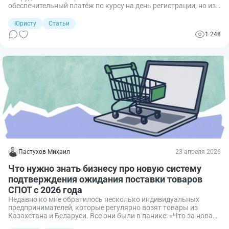
обеспечительный платёж по курсу на день регистрации, но из-
за скачка валюты сумма оказалась меньше необходимой, и
нам отказали». Я помог разобраться с пересчётом и
Юристу
Статьи
возвратом излишка. Рассказываю, как не ошибиться с
1 248
размером платежа и вернуть переплату за три года.
Пастухов Михаил
23 апреля 2026
Что нужно знать бизнесу про новую систему
подтверждения ожидания поставки товаров
СПОТ с 2026 года
Недавно ко мне обратилось несколько индивидуальных
предпринимателей, которые регулярно возят товары из
Казахстана и Беларуси. Все они были в панике: «Что за новая
система СПОТ? Какие-то QR-коды, обеспечительные платежи.