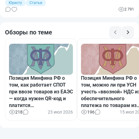
Нас не выгонят с рынка?» Пришлось погрузиться в закон №
Юристу
Статьи
101-ФЗ, разобрать порядок действий и успокоить клиентов.
2 791
Делюсь выжимкой, чтобы вы тоже знали, как работать с
новой системой.
Обзоры по теме
Позиция Минфина РФ о
Позиция Минфина РФ о
том, как работает СПОТ
том, можно ли при УСН
при ввозе товаров из ЕАЭС
учесть «ввозной» НДС и
— когда нужен QR-код и
обеспечительного
платится
платежа по товарам из
обеспечительный платеж
ЕАЭС
218
23 июл 2026
196
15 июл 2