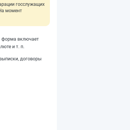
ларации госслужащих
 На момент
я форма включает
юте и т. п.
 выписки, договоры