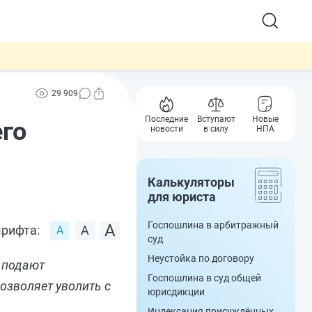
29 909
Последние
Вступают
Новые
его
новости
в силу
НПА
Калькуляторы
для юриста
Госпошлина в арбитражный
рифта:
суд
Неустойка по договору
 подают
Госпошлина в суд общей
озволяет уволить с
юрисдикции
Индексация присуждённых