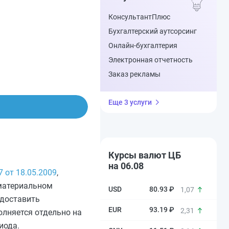
КонсультантПлюс
Бухгалтерский аутсорсинг
Онлайн-бухгалтерия
Электронная отчетность
Заказ рекламы
Еще 3 услуги
Курсы валют ЦБ
на 06.08
 от 18.05.2009
,
 материальном
80.93 ₽
1,07
едоставить
93.19 ₽
2,31
олняется отдельно на
иода.