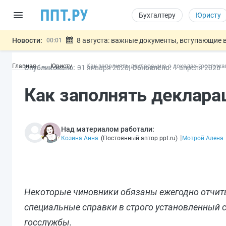
Бухгалтеру
Юристу
Новости:
8 августа: важные документы, вступающие в
00:01
Подписан закон о блокировке продажи опасны
07.08
Главная
Юристу
Как заполнять декларацию о доходах госслуж
Опубликовано:
31 янв
аря
2020
Обновлено:
1 апр
еля
2026
Дистанционную работу беременных пропишут 
07.08
Госпошлину за устранение ошибок в документ
07.08
Как заполнять деклара
Разработают единые критерии труд
07.08
Важно
Над материалом работали:
|
Козина Анна
(
Постоянный автор ppt.ru
)
Мотрой Алена
Некоторые чиновники обязаны ежегодно отчиты
специальные справки в строго установленный ср
госслужбы.