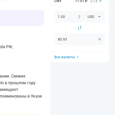
11.51 ₽
0,14
$
₽
бе РФ;
Все валюты
ании. Свежих
 Но в прошлом году
 замещают
 поименованы в Указе