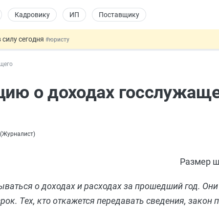
Кадровику
ИП
Поставщику
 силу сегодня
#юристу
х товаров через «Честный знак»
#юристу
ащего
в ТК РФ
#кадровику
ах предлагают отменить
#физлицу
цию о доходах госслужащ
овых и ГПХ-отношений
#кадровику
(
Журналист
)
Размер ш
ваться о доходах и расходах за прошедший год. Они
ок. Тех, кто откажется передавать сведения, закон п