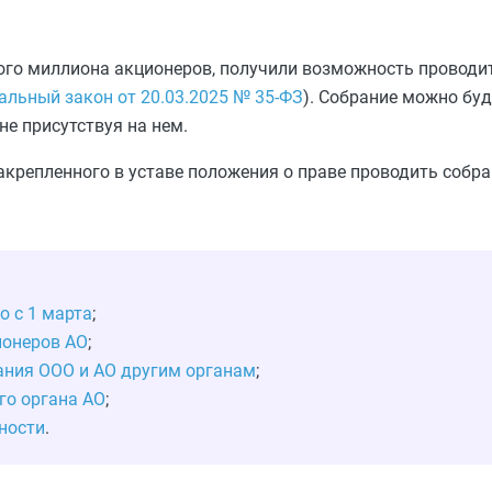
ного миллиона акционеров, получили возможность проводи
альный закон от 20.03.2025 № 35-ФЗ
). Собрание можно буд
не присутствуя на нем.
крепленного в уставе положения о праве проводить собр
о с 1 марта
;
ионеров АО
;
ания ООО и АО другим органам
;
го органа АО
;
нности
.