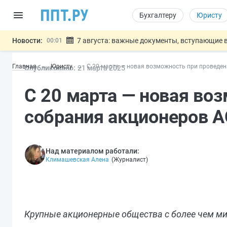
Бухгалтеру
Юристу
Новости:
7 августа: важные документы, вступающие в
00:01
Минпромторг предложил запретить смешанные
06.08
Главная
Юристу
С 20 марта — новая возможность при проведен
Опубликовано:
21 мар
та
2025
Подписан указ об отмене спецрежима для вкла
06.08
Возврат денег за риелторские услуги при неде
06.08
С 20 марта — новая во
Обеспечительный платёж СПОТ могу
06.08
Важно
собрания акционеров 
Над материалом работали:
Климашевская Алена
(
Журналист
)
Крупные акционерные общества с более чем ми