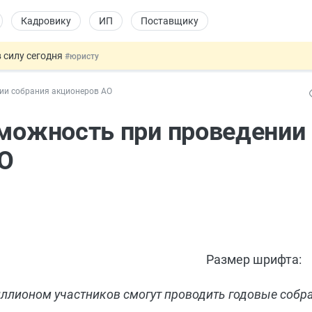
Кадровику
ИП
Поставщику
 силу сегодня
#юристу
 лоты электроники в госзакупках
#заказчику
ии собрания акционеров АО
дов физлиц из недружественных стран
#бухгалтеру
йствительных сделках: инициатива
#юристу
зможность при проведении
т заменить банковской гарантией
#бухгалтеру
АО
Размер шрифта:
ллионом участников смогут проводить годовые собр