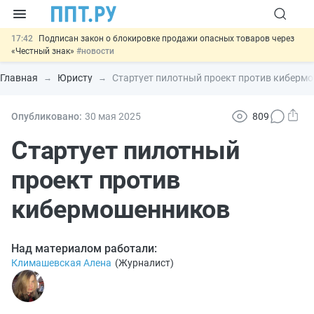
17:42
Подписан закон о блокировке продажи опасных товаров через
«Честный знак»
#новости
17:17
Дистанционную работу беременных пропишут в ТК РФ
#новости
Главная
Юристу
Стартует пилотный проект против киберм
16:02
Госпошлину за устранение ошибок в документах предлагают
отменить
#новости
15:25
Изменят правила контроля за подрядчиками ИЖС с эскроу-
Опубликовано:
30 мая 2025
809
счетами
#новости
11:31
Важно
Разработают единые критерии трудовых и ГПХ-
Стартует пилотный
отношений
#новости
проект против
кибермошенников
Над материалом работали:
Климашевская Алена
(
Журналист
)