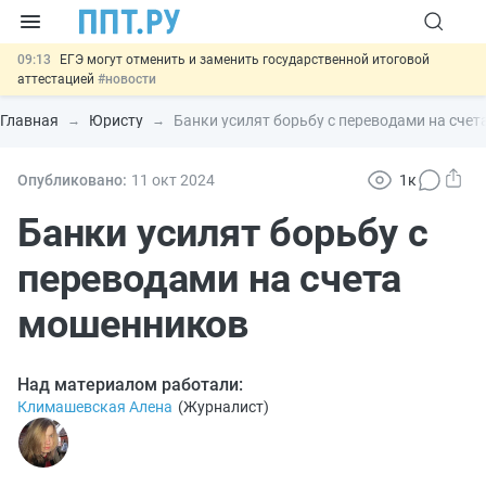
09:13
ЕГЭ могут отменить и заменить государственной итоговой
аттестацией
#новости
00:01
7 августа: важные документы, вступающие в силу сегодня
#новости
Главная
Юристу
Банки усилят борьбу с переводами на сче
06.08
Минпромторг предложил запретить смешанные лоты
электроники в госзакупках
#новости
06.08
Подписан указ об отмене спецрежима для вкладов физлиц из
Опубликовано:
11 окт
2024
1к
недружественных стран
#новости
06.08
Важно
Обеспечительный платёж СПОТ могут заменить
Банки усилят борьбу с
банковской гарантией
#новости
переводами на счета
мошенников
Над материалом работали:
Климашевская Алена
(
Журналист
)