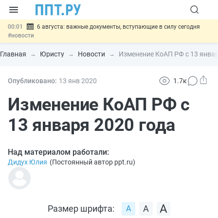
00:01
6 августа: важные документы, вступающие в силу сегодня
#новости
05.08
Обновили сообщения НПФ о договорах НПО и долгосрочных
сбережений
#новости
Главная
Юристу
Новости
Изменение КоАП РФ с 13 январ
05.08
Мигрантам с судимостью запретят получать ВНЖ и
гражданство: закон подписан
#новости
05.08
Систему страхования вкладов распространили на электронные
Опубликовано:
13 янв
2020
1.7к
кошельки
#новости
05.08
Важно
Подписан закон об упрощении госзакупок по 44-ФЗ
Изменение КоАП РФ с
#новости
13 января 2020 года
Над материалом работали:
Дидух Юлия
(
Постоянный автор ppt.ru
)
Размер шрифта: