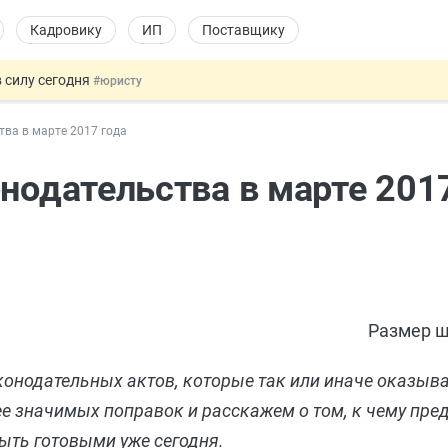
Кадровику
ИП
Поставщику
 силу сегодня
#юристу
долгосрочных сбережений
#бухгалтеру
тва в марте 2017 года
НЖ и гражданство: закон подписан
#физлицу
 на электронные кошельки
#бухгалтеру
нодательства в марте 201
купок по 44-ФЗ
#заказчику
Размер ш
законодательных актов, которые так или иначе оказыв
ее значимых поправок и расскажем о том, к чему пр
ыть готовыми уже сегодня.