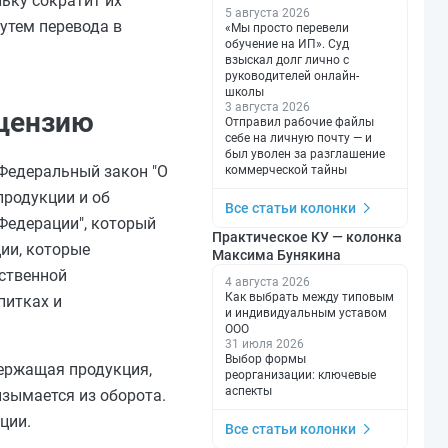
ьку сократит их
5 августа 2026
утем перевода в
«Мы просто перевели
обучение на ИП». Суд
взыскал долг лично с
руководителей онлайн-
школы
3 августа 2026
ицензию
Отправил рабочие файлы
себе на личную почту — и
был уволен за разглашение
 Федеральный закон "О
коммерческой тайны
продукции и об
Все статьи колонки
Федерации", который
Практическое КУ — колонка
ии, которые
Максима Бунякина
ственной
4 августа 2026
Как выбрать между типовым
питках и
и индивидуальным уставом
ООО
31 июля 2026
Выбор формы
держащая продукция,
реорганизации: ключевые
аспекты
зымается из оборота.
ции.
Все статьи колонки