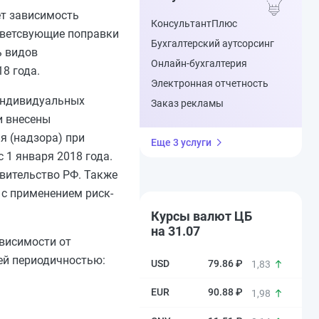
ет зависимость
КонсультантПлюс
ответсвующие поправки
Бухгалтерский аутсорсинг
ь видов
Онлайн-бухгалтерия
8 года.
Электронная отчетность
 индивидуальных
Заказ рекламы
и внесены
я (надзора) при
Еще 3 услуги
 1 января 2018 года.
авительство РФ. Также
 с применением риск-
Курсы валют ЦБ
на 31.07
висимости от
щей периодичностью:
79.86 ₽
1,83
90.88 ₽
1,98