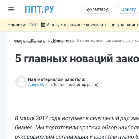
Бухгалтеру
Юристу
Новости:
6 августа: важные документы, вступающие в
00:01
Обновили сообщения НПФ о договорах НПО и 
05.08
Главная
Юристу
Новости
5 главных новаций законодательс
Опубликовано:
1 мар
та
2017
Мигрантам с судимостью запретят получать В
05.08
Систему страхования вкладов распространили
05.08
5 главных новаций зако
Подписан закон об упрощении госза
05.08
Важно
Над материалом работали:
Дидух Юлия
(
Постоянный автор ppt.ru
)
В марте 2017 года вступает в силу целый ряд 
бизнес. Мы подготовили краткий обзор наибол
руководителям организаций и юристам нужно б