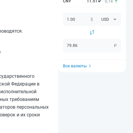
11.51 ₽
0,14
$
роводятся.
₽
е
Все валюты
осударственного
ской Федерации в
 исполнительной
нных требованиям
раторов персональных
верок и их сроки