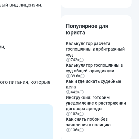
вый вид лицензии.
Популярное для
юриста
Калькулятор расчета
и,
госпошлины в арбитражный
суд
742к
Калькулятор госпошлины в
суд общей юрисдикции
39.6к
Как и где искать судебные
ого питания, которые
дела
442к
Инструкция: готовим
уведомление о расторжении
договора аренды
102к
Как снять побои без
заявления в полицию
136к