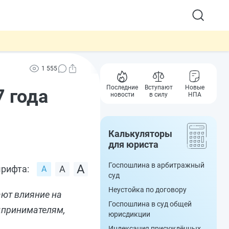
1 555
Последние
Вступают
Новые
7 года
новости
в силу
НПА
Калькуляторы
для юриста
Госпошлина в арбитражный
рифта:
суд
Неустойка по договору
ают влияние на
Госпошлина в суд общей
едпринимателям,
юрисдикции
Индексация присуждённых