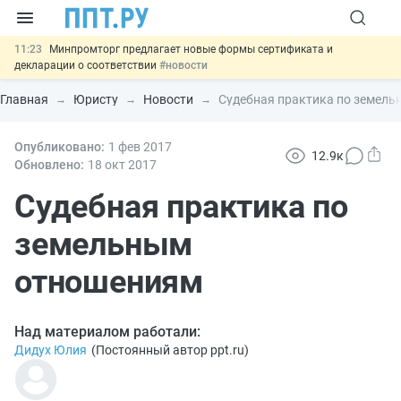
11:23
Минпромторг предлагает новые формы сертификата и
декларации о соответствии
#новости
10:09
Риск атак БПЛА можно учитывать при оценке профрисков
#новости
Главная
Юристу
Новости
Судебная практика по земел
00:01
6 августа: важные документы, вступающие в силу сегодня
#новости
05.08
Опубликовано:
Обновили сообщения НПФ о договорах НПО и долгосрочных
1 фев
2017
12.9к
сбережений
#новости
Обновлено:
18 окт
2017
05.08
Важно
Подписан закон об упрощении госзакупок по 44-ФЗ
#новости
Судебная практика по
земельным
отношениям
Над материалом работали:
Дидух Юлия
(
Постоянный автор ppt.ru
)