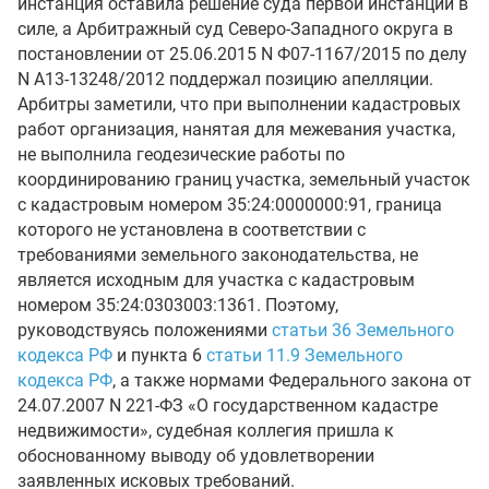
инстанция оставила решение суда первой инстанции в
силе, а Арбитражный суд Северо-Западного округа в
постановлении от 25.06.2015 N Ф07-1167/2015 по делу
N А13-13248/2012 поддержал позицию апелляции.
Арбитры заметили, что при выполнении кадастровых
работ организация, нанятая для межевания участка,
не выполнила геодезические работы по
координированию границ участка, земельный участок
с кадастровым номером 35:24:0000000:91, граница
которого не установлена в соответствии с
требованиями земельного законодательства, не
является исходным для участка с кадастровым
номером 35:24:0303003:1361. Поэтому,
руководствуясь положениями
статьи 36 Земельного
кодекса РФ
и пункта 6
статьи 11.9 Земельного
кодекса РФ
, а также нормами Федерального закона от
24.07.2007 N 221-ФЗ «О государственном кадастре
недвижимости», судебная коллегия пришла к
обоснованному выводу об удовлетворении
заявленных исковых требований.