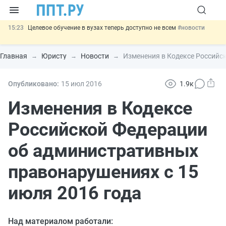
15:23
Целевое обучение в вузах теперь доступно не всем
#новости
14:34
НМЦК на топливо: ФАС разъяснила порядок расчёта до конца
2026 года
#новости
Главная
Юристу
Новости
Изменения в Кодексе Российс
13:02
Важно
СФР переведёт обмен по пособиям в СЭДО на
платформу ГИС ЕЦП до 31 августа
#новости
12:20
Введут обязательное страхование банковских гарантий по
Опубликовано:
15 июл
2016
1.9к
крупным госконтрактам
#новости
16:09
Кредиты МСП, пострадавших от терактов, могут
Изменения в Кодексе
реструктурировать
#новости
Российской Федерации
об административных
правонарушениях с 15
июля 2016 года
Над материалом работали: