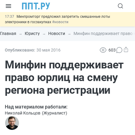
17:37
Минпромторг предложил запретить смешанные лоты
электроники в госзакупках
#новости
17:13
Подписан указ об отмене спецрежима для вкладов физлиц из
недружественных стран
#новости
Главная
Юристу
Новости
Минфин поддерживает право ю
16:30
Возврат денег за риелторские услуги при недействительных
сделках: инициатива
#новости
15:51
МВД запускает автоматическое аннулирование патента
Опубликовано:
30 мая 2016
603
иностранцев за неуплату НДФЛ
#новости
13:48
Важно
Обеспечительный платёж СПОТ могут заменить
Минфин поддерживает
банковской гарантией
#новости
право юрлиц на смену
региона регистрации
Над материалом работали:
Николай Кольцов
(
Журналист
)