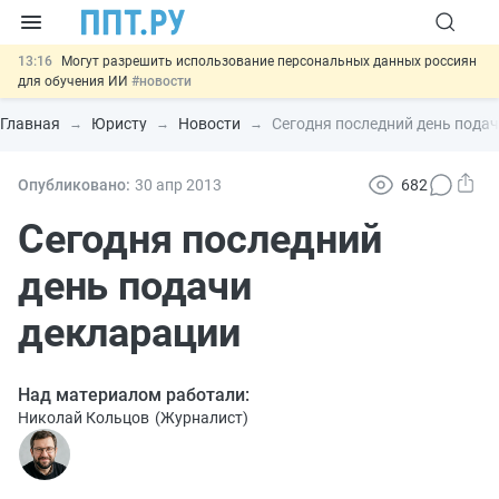
13:16
Могут разрешить использование персональных данных россиян
для обучения ИИ
#новости
12:42
Губернаторам дадут право вводить разрешительный учёт
иностранцев
#новости
Главная
Юристу
Новости
Сегодня последний день пода
12:05
ФНС изменит правила рассмотрения жалоб на налоговые
органы
#новости
11:31
Важно
Разработают единые критерии трудовых и ГПХ-
Опубликовано:
30 апр
2013
682
отношений
#новости
14:02
Основания для выдворения иностранцев из России стало
Сегодня последний
больше
#новости
день подачи
декларации
Над материалом работали:
Николай Кольцов
(
Журналист
)