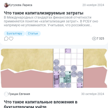
Кутузова Лариса
20 ноября 2024
Что такое капитализируемые затраты
В Международных стандартах финансовой отчетности
применяется понятие «капитализация затрат». В РСБУ оно
напрямую не упоминается. Учитывая, что российские
стандарты учета и отчетности сближаются с
международными, каждый бухгалтер должен владеть
Бухгалтеру
Статьи
терминологией и понимать, какие затраты относятся к
7 325
капитализируемым.
Грицак Евгения
30 октября 2024
Что такое капитальные вложения в
бухгалтерском учёте