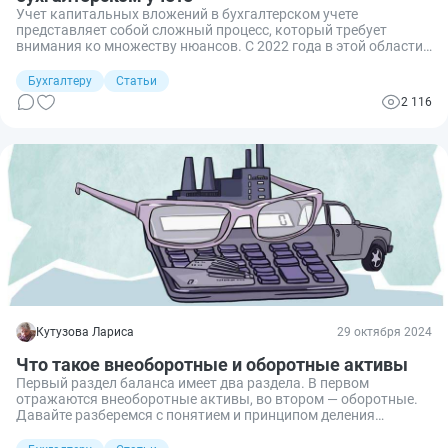
Учет капитальных вложений в бухгалтерском учете
представляет собой сложный процесс, который требует
внимания ко множеству нюансов. С 2022 года в этой области
действует новый стандарт, подробно описывающий порядок
учета капитальных вложений. Рассмотрим ключевые
Бухгалтеру
Статьи
характеристики, присущие капитальным вложениям, а также
2 116
основные моменты их учета.
Кутузова Лариса
29 октября 2024
Что такое внеоборотные и оборотные активы
Первый раздел баланса имеет два раздела. В первом
отражаются внеоборотные активы, во втором — оборотные.
Давайте разберемся с понятием и принципом деления
активов на оборотные и внеоборотные.