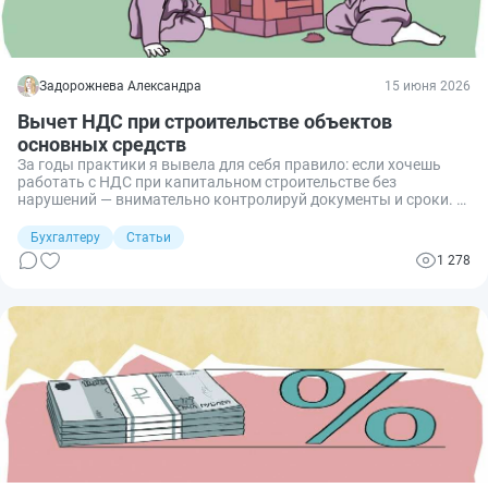
Задорожнева Александра
15 июня 2026
Вычет НДС при строительстве объектов
основных средств
За годы практики я вывела для себя правило: если хочешь
работать с НДС при капитальном строительстве без
нарушений — внимательно контролируй документы и сроки. Я
неоднократно сталкивалась с доначислениями только из-за
того, что бухгалтер пропускал квартальный срок вычета,
Бухгалтеру
Статьи
ожидая итогового акта. Расскажу подробно про условия НДС-
1 278
вычета, сроки и бухгалтерские проводки, чтобы вы могли
применять льготу по СМР без ошибок.