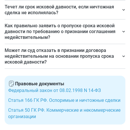
Да, суд не откажет в принятии иска о признании
Течет ли срок исковой давности, если ничтожная
соглашения недействительным на данном основании.
сделка не исполнялась?
Более того, суд самостоятельно не применит
Нет.
Как правильно заявить о пропуске срока исковой
положения о пропуске срока исковой давности, о
давности по требованию о признании соглашения
пропуске должен заявить оппонент.
недействительным?
Никаких специальных требований к подобному
Может ли суд отказать в признании договора
заявлению нет. Допустимо указать это в отзыве на
недействительным на основании пропуска срока
исковой давности?
иск либо оформить подобное заявление в качестве
отдельного документа.
Да.
Правовые документы
Федеральный закон от 08.02.1998 N 14-ФЗ
Статья 166 ГК РФ. Оспоримые и ничтожные сделки
Статья 50 ГК РФ. Коммерческие и некоммерческие
организации