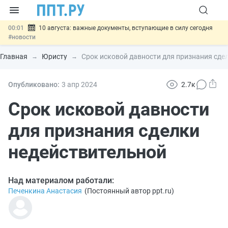
00:01
10 августа: важные документы, вступающие в силу сегодня
#новости
07.08
Подписан закон о блокировке продажи опасных товаров через
«Честный знак»
#новости
Главная
Юристу
Срок исковой давности для признания сде
07.08
Дистанционную работу беременных пропишут в ТК РФ
#новости
07.08
Госпошлину за устранение ошибок в документах предлагают
Опубликовано:
3 апр
2024
2.7к
отменить
#новости
07.08
Важно
Разработают единые критерии трудовых и ГПХ-
Срок исковой давности
отношений
#новости
для признания сделки
недействительной
Над материалом работали:
Печенкина Анастасия
(
Постоянный автор ppt.ru
)