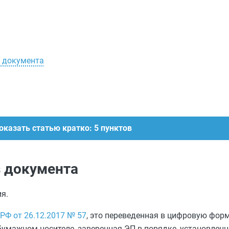
о документа
оказать статью кратко: 5 пунктов
з документа
я.
РФ от 26.12.2017 № 57
, это переведенная в цифровую фор
бумажном носителе, заверенная ЭП в порядке, установлен