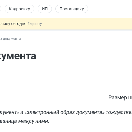
Кадровику
ИП
Поставщику
 силу сегодня
#юристу
х товаров через «Честный знак»
#юристу
з документа
в ТК РФ
#кадровику
ах предлагают отменить
#физлицу
кумента
овых и ГПХ-отношений
#кадровику
Размер ш
окумент» и «электронный образ документа» тождеств
разница между ними.