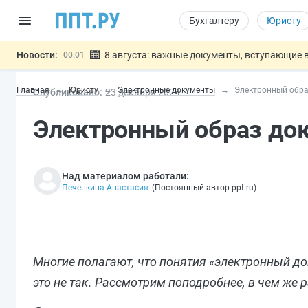
Бухгалтеру
Юристу
Новости:
8 августа: важные документы, вступающие в
00:01
Подписан закон о блокировке продажи опасны
07.08
Главная
Юристу
Электронные документы
Электронный обра
Опубликовано:
23 дек
абря
2024
Дистанционную работу беременных пропишут 
07.08
Госпошлину за устранение ошибок в документ
07.08
Электронный образ до
Разработают единые критерии труд
07.08
Важно
Над материалом работали:
Печенкина Анастасия
(
Постоянный автор ppt.ru
)
Многие полагают, что понятия «электронный д
это не так. Рассмотрим поподробнее, в чем же 