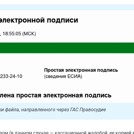
и файла, направленного через ГАС Правосудие
ом (в данном случае — кассационной жалобой, ее копией 