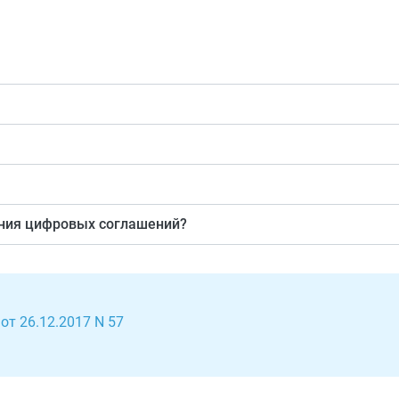
чально на бумаге и заверенный ЭП.
ительного изготовления на бумажном носителе и подписан 
й. В свою очередь, образ не заменяет собой бумажную ф
ния цифровых соглашений?
т 26.12.2017 N 57