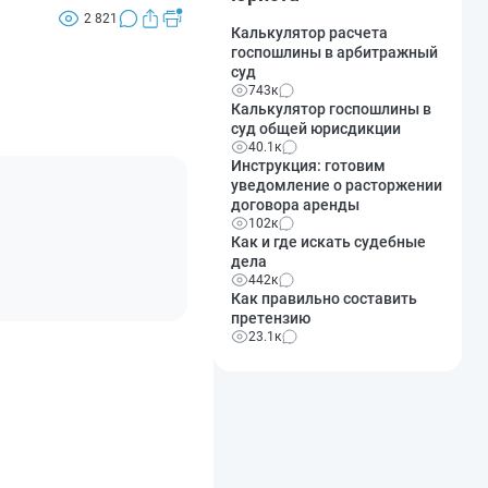
2 821
Калькулятор расчета
госпошлины в арбитражный
суд
743к
Калькулятор госпошлины в
суд общей юрисдикции
40.1к
Инструкция: готовим
уведомление о расторжении
договора аренды
102к
Как и где искать судебные
дела
442к
Как правильно составить
претензию
23.1к