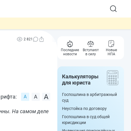
2 821
Последние
Вступают
Новые
новости
в силу
НПА
Калькуляторы
для юриста
Госпошлина в арбитражный
рифта:
суд
Неустойка по договору
енны. На самом деле
Госпошлина в суд общей
юрисдикции
Индексация присуждённых