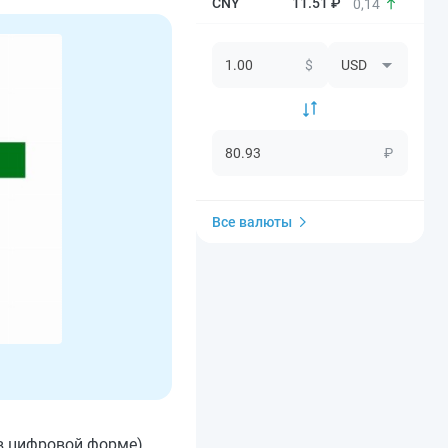
11.51 ₽
0,14
$
₽
Все валюты
в цифровой форме),