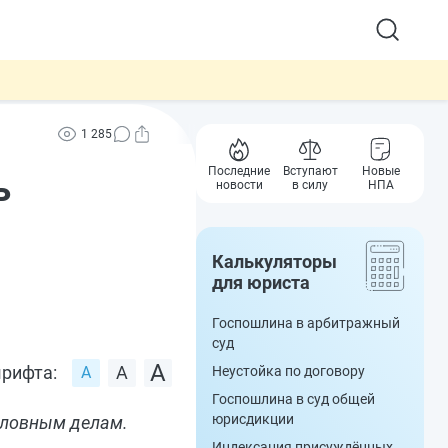
1 285
Последние
Вступают
Новые
ь
новости
в силу
НПА
Калькуляторы
для юриста
Госпошлина в арбитражный
суд
рифта:
Неустойка по договору
Госпошлина в суд общей
юрисдикции
головным делам.
Индексация присуждённых