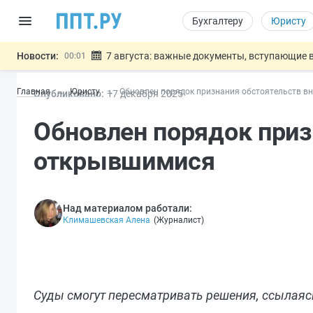
Бухгалтеру
Юристу
Новости:
7 августа: важные документы, вступающие в
00:01
Минпромторг предложил запретить смешанные
06.08
Главная
Юристу
Обновлен порядок признания обстоятельств в
Опубликовано:
17 дек
абря
2025
Подписан указ об отмене спецрежима для вкла
06.08
Возврат денег за риелторские услуги при неде
06.08
Обновлен порядок приз
Обеспечительный платёж СПОТ могу
06.08
Важно
открывшимися
Над материалом работали:
Климашевская Алена
(
Журналист
)
Суды смогут пересматривать решения, ссылаясь