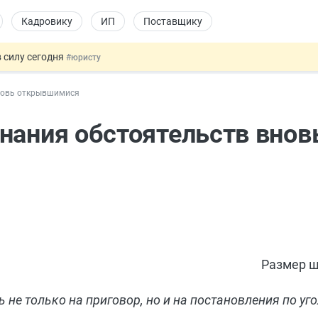
Кадровику
ИП
Поставщику
 силу сегодня
#юристу
 лоты электроники в госзакупках
#заказчику
новь открывшимися
дов физлиц из недружественных стран
#бухгалтеру
йствительных сделках: инициатива
#юристу
нания обстоятельств внов
т заменить банковской гарантией
#бухгалтеру
Размер ш
 не только на приговор, но и на постановления по у