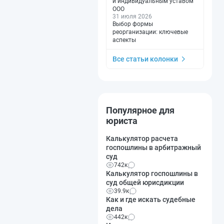
и индивидуальным уставом
ООО
31 июля 2026
Выбор формы
реорганизации: ключевые
аспекты
Все статьи колонки
Популярное для
юриста
Калькулятор расчета
госпошлины в арбитражный
суд
742к
Калькулятор госпошлины в
суд общей юрисдикции
39.9к
Как и где искать судебные
дела
442к