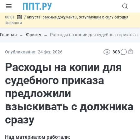
00:01
7 августа: важные документы, вступающие в силу сегодня
#новости
06.08
Минпромторг предложил запретить смешанные лоты
электроники в госзакупках
#новости
Главная
Юристу
Расходы на копии для судебного приказа 
06.08
Подписан указ об отмене спецрежима для вкладов физлиц из
недружественных стран
#новости
06.08
Возврат денег за риелторские услуги при недействительных
Опубликовано:
24 фев
2026
808
сделках: инициатива
#новости
06.08
Важно
Обеспечительный платёж СПОТ могут заменить
Расходы на копии для
банковской гарантией
#новости
судебного приказа
предложили
взыскивать с должника
сразу
Над материалом работали: