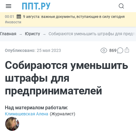
00:01
9 августа: важные документы, вступающие в силу сегодня
#новости
07.08
Подписан закон о блокировке продажи опасных товаров через
«Честный знак»
#новости
Главная
Юристу
Собираются уменьшить штрафы для предп
07.08
Дистанционную работу беременных пропишут в ТК РФ
#новости
07.08
Госпошлину за устранение ошибок в документах предлагают
Опубликовано:
25 мая 2023
869
отменить
#новости
07.08
Важно
Разработают единые критерии трудовых и ГПХ-
Собираются уменьшить
отношений
#новости
штрафы для
предпринимателей
Над материалом работали:
Климашевская Алена
(
Журналист
)