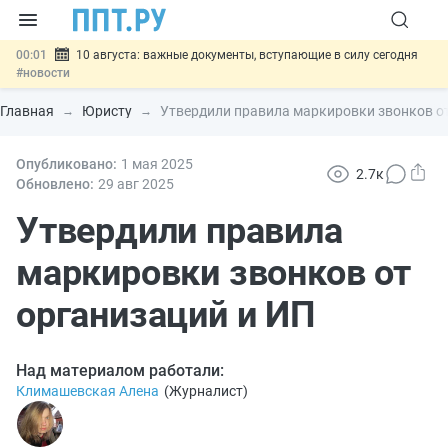
00:01
10 августа: важные документы, вступающие в силу сегодня
#новости
07.08
Подписан закон о блокировке продажи опасных товаров через
«Честный знак»
#новости
Главная
Юристу
Утвердили правила маркировки звонков от
07.08
Дистанционную работу беременных пропишут в ТК РФ
#новости
07.08
Опубликовано:
Госпошлину за устранение ошибок в документах предлагают
1 мая 2025
2.7к
отменить
#новости
Обновлено:
29 авг
2025
07.08
Важно
Разработают единые критерии трудовых и ГПХ-
отношений
Утвердили правила
#новости
маркировки звонков от
организаций и ИП
Над материалом работали:
Климашевская Алена
(
Журналист
)