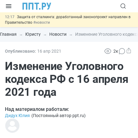
12:17
Защита от сталкинга: доработанный законопроект направлен в
Правительство
#новости
11:23
Минпромторг предлагает новые формы сертификата и
декларации о соответствии
#новости
Главная
Юристу
Новости
Изменение Уголовного кодекса
10:09
Риск атак БПЛА можно учитывать при оценке профрисков
#новости
00:01
6 августа: важные документы, вступающие в силу сегодня
Опубликовано:
16 апр
2021
2к
#новости
05.08
Важно
Подписан закон об упрощении госзакупок по 44-ФЗ
Изменение Уголовного
#новости
кодекса РФ с 16 апреля
2021 года
Над материалом работали:
Дидух Юлия
(
Постоянный автор ppt.ru
)