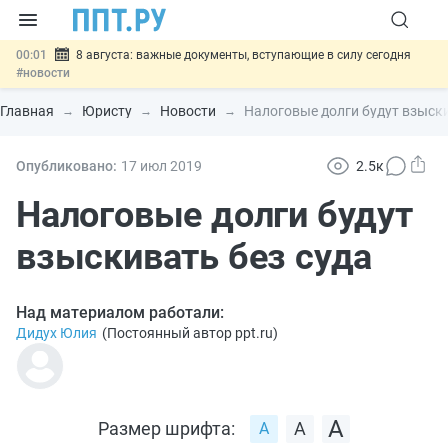
00:01
8 августа: важные документы, вступающие в силу сегодня
#новости
07.08
Подписан закон о блокировке продажи опасных товаров через
«Честный знак»
#новости
Главная
Юристу
Новости
Налоговые долги будут взыски
07.08
Дистанционную работу беременных пропишут в ТК РФ
#новости
07.08
Госпошлину за устранение ошибок в документах предлагают
Опубликовано:
17 июл
2019
2.5к
отменить
#новости
07.08
Важно
Разработают единые критерии трудовых и ГПХ-
Налоговые долги будут
отношений
#новости
взыскивать без суда
Над материалом работали:
Дидух Юлия
(
Постоянный автор ppt.ru
)
Размер шрифта: