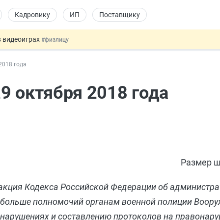
Кадровику
ИП
Поставщику
в видеоиграх
#физлицу
ой итоговой аттестацией
#физлицу
2018 года
 силу сегодня
#юристу
 лоты электроники в госзакупках
#заказчику
9 октября 2018 года
т заменить банковской гарантией
#бухгалтеру
Размер ш
едакция Кодекса Российской Федерации об администр
 больше полномочий органам военной полиции Воору
нарушениях и составлению протоколов на правонару