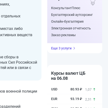
ниях,
КонсультантПлюс
Бухгалтерский аутсорсинг
 отдельных
Онлайн-бухгалтерия
 местах либо
Электронная отчетность
оактивных веществ
Заказ рекламы
Еще 3 услуги
ые сборы в
нных Сил Российской
ей или в связи с
Курсы валют ЦБ
на 06.08
80.93 ₽
1,07
нов военной полиции
93.19 ₽
2,31
дразделений