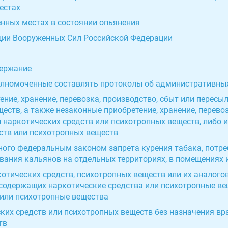
естах
енных местах в состоянии опьянения
иции Вооруженных Сил Российской Федерации
держание
полномоченные составлять протоколы об административны
ение, хранение, перевозка, производство, сбыт или пересы
еств, а также незаконные приобретение, хранение, перевоз
наркотических средств или психотропных веществ, либо их
ств или психотропных веществ
ного федеральным законом запрета курения табака, потр
ания кальянов на отдельных территориях, в помещениях и
отических средств, психотропных веществ или их аналого
, содержащих наркотические средства или психотропные ве
 или психотропные вещества
ских средств или психотропных веществ без назначения вр
тв