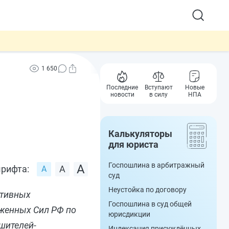
1 650
Последние
Вступают
Новые
новости
в силу
НПА
Калькуляторы
для юриста
Госпошлина в арбитражный
рифта:
суд
Неустойка по договору
ативных
Госпошлина в суд общей
женных Сил РФ по
юрисдикции
шителей-
Индексация присуждённых