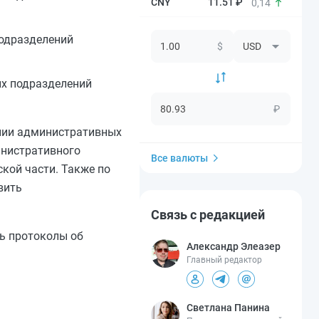
11.51 ₽
0,14
подразделений
$
ых подразделений
₽
нии административных
инистративного
Все валюты
кой части. Также по
вить
Связь с редакцией
ь протоколы об
Александр Элеазер
Главный редактор
Светлана Панина