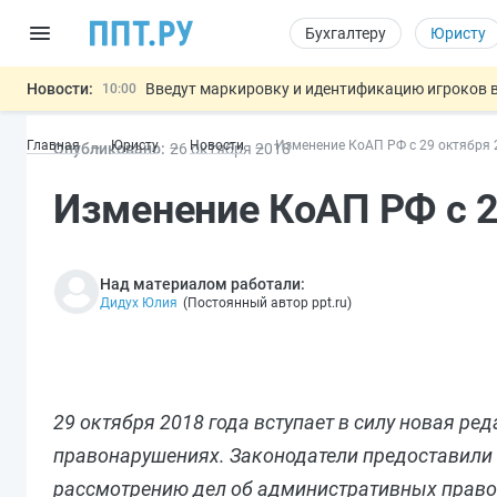
Бухгалтеру
Юристу
Новости:
Введут маркировку и идентификацию игроков 
10:00
ЕГЭ могут отменить и заменить государственн
09:13
Главная
Юристу
Новости
Изменение КоАП РФ с 29 октября 
Опубликовано:
26 окт
ября
2018
7 августа: важные документы, вступающие в
00:01
Минпромторг предложил запретить смешанные
06.08
Изменение КоАП РФ с 2
Обеспечительный платёж СПОТ могу
06.08
Важно
Над материалом работали:
Дидух Юлия
(
Постоянный автор ppt.ru
)
29 октября 2018 года вступает в силу новая р
правонарушениях. Законодатели предоставили
рассмотрению дел об административных право