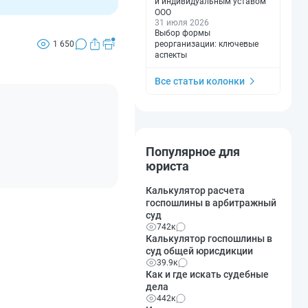
и индивидуальным уставом
ООО
31 июля 2026
Выбор формы
реорганизации: ключевые
1 650
аспекты
Все статьи колонки
Популярное для
юриста
Калькулятор расчета
госпошлины в арбитражный
суд
742к
Калькулятор госпошлины в
суд общей юрисдикции
39.9к
Как и где искать судебные
дела
442к