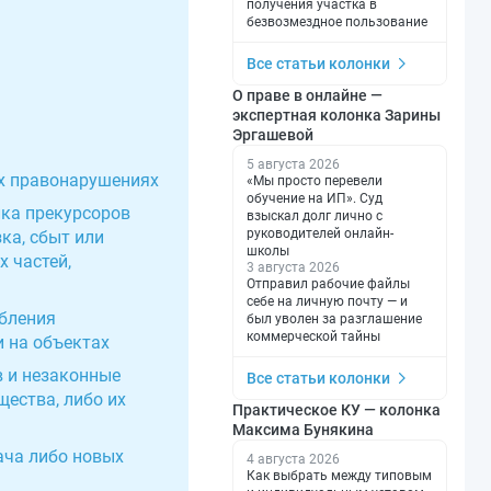
получения участка в
безвозмездное пользование
Все статьи колонки
О праве в онлайне —
экспертная колонка Зарины
Эргашевой
5 августа 2026
х правонарушениях
«Мы просто перевели
обучение на ИП». Суд
лка прекурсоров
взыскал долг лично с
руководителей онлайн-
ка, сбыт или
школы
 частей,
3 августа 2026
Отправил рабочие файлы
себе на личную почту — и
ебления
был уволен за разглашение
коммерческой тайны
 на объектах
в и незаконные
Все статьи колонки
щества, либо их
Практическое КУ — колонка
Максима Бунякина
ача либо новых
4 августа 2026
Как выбрать между типовым