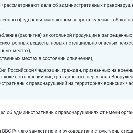
Ф рассматривают дела об административных правонаруше
ленного федеральным законом запрета курения табака на
)
,
ебление (распитие) алкогольной продукции в запрещенных
психотропных веществ, новых потенциально опасных псих
нных местах)
,
ственных местах в состоянии опьянения)
,
ил Российской Федерации, граждан, призванных на военн
 также в отношении лиц гражданского персонала Вооруже
стративных правонарушений на территориях воинских част
 дел об административных правонарушениях от имени орга
 ВВС РФ, его заместители и руководители структурных по