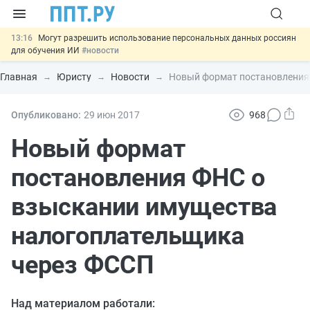
13:16
Могут разрешить использование персональных данных россиян
для обучения ИИ
#новости
12:42
Губернаторам дадут право вводить разрешительный учёт
иностранцев
#новости
Главная
Юристу
Новости
Новый формат постановления
12:05
ФНС изменит правила рассмотрения жалоб на налоговые
органы
#новости
11:31
Важно
Разработают единые критерии трудовых и ГПХ-
Опубликовано:
29 июн
2017
968
отношений
#новости
14:02
Основания для выдворения иностранцев из России стало
Новый формат
больше
#новости
постановления ФНС о
взыскании имущества
налогоплательщика
через ФССП
Над материалом работали: