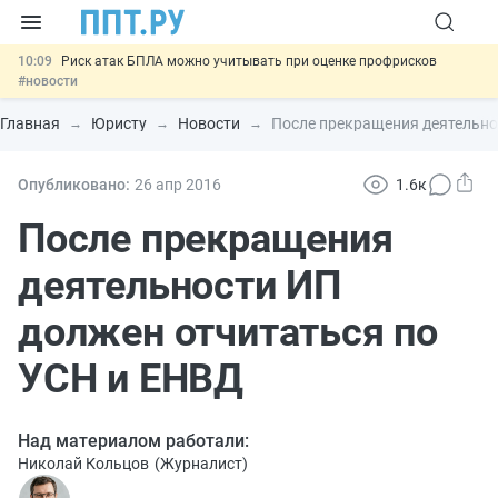
10:09
Риск атак БПЛА можно учитывать при оценке профрисков
#новости
00:01
6 августа: важные документы, вступающие в силу сегодня
#новости
Главная
Юристу
Новости
После прекращения деятельно
05.08
Обновили сообщения НПФ о договорах НПО и долгосрочных
сбережений
#новости
05.08
Мигрантам с судимостью запретят получать ВНЖ и
Опубликовано:
26 апр
2016
1.6к
гражданство: закон подписан
#новости
05.08
Важно
Подписан закон об упрощении госзакупок по 44-ФЗ
После прекращения
#новости
деятельности ИП
должен отчитаться по
УСН и ЕНВД
Над материалом работали:
Николай Кольцов
(
Журналист
)