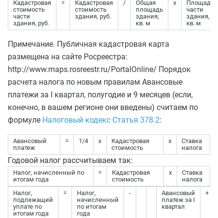
Кадастровая
=
Кадастровая
/
Общая
х
Площадь
стоимость
стоимость
площадь
части
части
здания, руб.
здания,
здания,
здания, руб.
кв. м
кв. м
Примечание. Публичная кадастровая карта
размещена на сайте Росреестра:
http://www.maps.rosreestr.ru/PortalOnline/ Порядок
расчета налога по новым правилам Авансовые
платежи за I квартал, полугодие и 9 месяцев (если,
конечно, в вашем регионе они введены) считаем по
формуле
Налоговый кодекс Статья 378.2
:
Авансовый
=
1/4
х
Кадастровая
х
Ставка
платеж
стоимость
налога
Годовой налог рассчитываем так:
Налог, начисленный по
=
Кадастровая
х
Ставка
итогам года
стоимость
налога
Налог,
=
Налог,
-
Авансовый
+
подлежащий
начисленный
платеж за I
уплате по
по итогам
квартал
итогам года
года