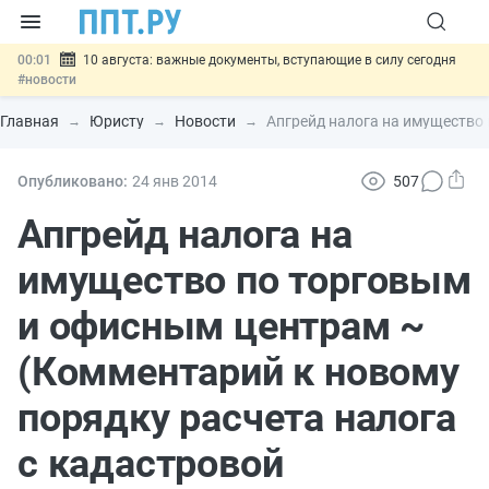
00:01
10 августа: важные документы, вступающие в силу сегодня
#новости
07.08
Подписан закон о блокировке продажи опасных товаров через
«Честный знак»
#новости
Главная
Юристу
Новости
Апгрейд налога на имущество
07.08
Дистанционную работу беременных пропишут в ТК РФ
#новости
07.08
Госпошлину за устранение ошибок в документах предлагают
Опубликовано:
24 янв
2014
507
отменить
#новости
07.08
Важно
Разработают единые критерии трудовых и ГПХ-
Апгрейд налога на
отношений
#новости
имущество по торговым
и офисным центрам ~
(Комментарий к новому
порядку расчета налога
с кадастровой