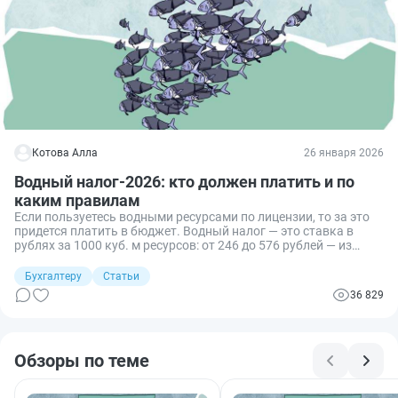
Котова Алла
26 января 2026
Водный налог-2026: кто должен платить и по
каким правилам
Если пользуетесь водными ресурсами по лицензии, то за это
придется платить в бюджет. Водный налог — это ставка в
рублях за 1000 куб. м ресурсов: от 246 до 576 рублей — из
поверхности объектов и от 300 до 678 рублей — из подземных
объектов. Тарифы отличаются по видам ресурсов,
Бухгалтеру
Статьи
экономическому признаку и территориальному
36 829
расположению.
Обзоры по теме