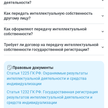
деятельности?
Это объекты, которые созданы творческим трудом
Как передать интеллектуальную собственность
человека и выражены на материальном носителе.
другому лицу?
Допустима передача прав и полное отчуждение. Для
Как оформляют передачу интеллектуальной
этого оформляют сделку.
собственности?
Договором об отчуждении или иным договором —
Требует ли договор на передачу интеллектуальной
например, авторского заказа.
собственности государственной регистрации?
Нет, госрегистрация требуется при переходе права на
некоторые виды РИД, саму сделку не регистрируют.
Правовые документы
Статья 1225 ГК РФ. Охраняемые результаты
интеллектуальной деятельности и средства
индивидуализации
Статья 1232 ГК РФ. Государственная регистрация
результатов интеллектуальной деятельности и
средств индивидуализации