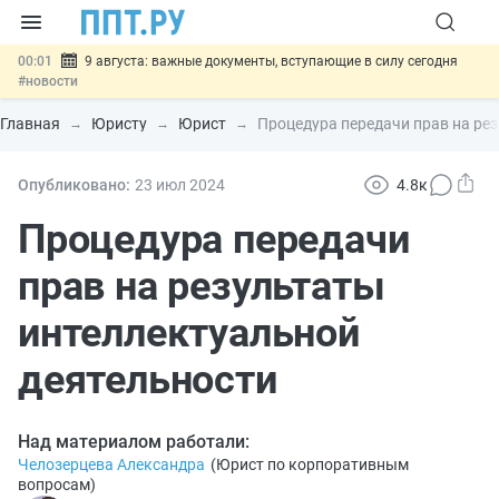
00:01
9 августа: важные документы, вступающие в силу сегодня
#новости
07.08
Подписан закон о блокировке продажи опасных товаров через
«Честный знак»
#новости
Главная
Юристу
Юрист
Процедура передачи прав на ре
07.08
Дистанционную работу беременных пропишут в ТК РФ
#новости
07.08
Госпошлину за устранение ошибок в документах предлагают
Опубликовано:
23 июл
2024
4.8к
отменить
#новости
07.08
Важно
Разработают единые критерии трудовых и ГПХ-
Процедура передачи
отношений
#новости
прав на результаты
интеллектуальной
деятельности
Над материалом работали:
Челозерцева Александра
(
Юрист по корпоративным
вопросам
)