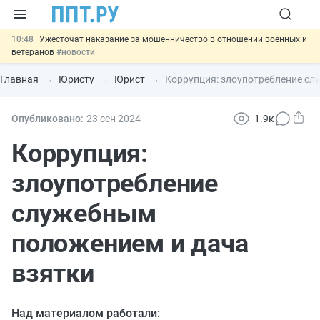
10:48
Ужесточат наказание за мошенничество в отношении военных и
ветеранов
#новости
10:00
Введут маркировку и идентификацию игроков в видеоиграх
#новости
Главная
Юристу
Юрист
Коррупция: злоупотребление сл
09:13
ЕГЭ могут отменить и заменить государственной итоговой
аттестацией
#новости
00:01
7 августа: важные документы, вступающие в силу сегодня
Опубликовано:
23 сен
2024
1.9к
#новости
11:31
Важно
Разработают единые критерии трудовых и ГПХ-
Коррупция:
отношений
#новости
злоупотребление
служебным
положением и дача
взятки
Над материалом работали: