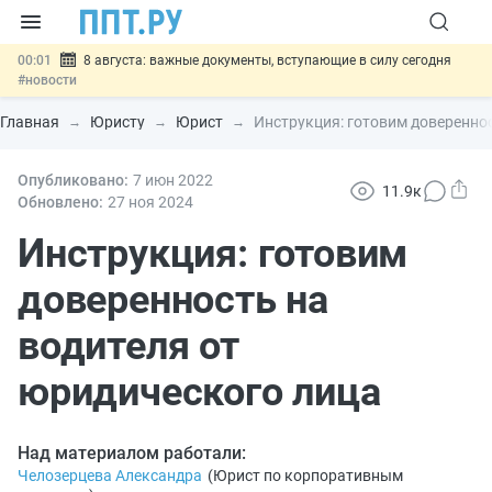
00:01
8 августа: важные документы, вступающие в силу сегодня
#новости
07.08
Подписан закон о блокировке продажи опасных товаров через
«Честный знак»
#новости
Главная
Юристу
Юрист
Инструкция: готовим довереннос
07.08
Дистанционную работу беременных пропишут в ТК РФ
#новости
07.08
Опубликовано:
Госпошлину за устранение ошибок в документах предлагают
7 июн
2022
11.9к
отменить
#новости
Обновлено:
27 ноя
2024
07.08
Важно
Разработают единые критерии трудовых и ГПХ-
отношений
Инструкция: готовим
#новости
доверенность на
водителя от
юридического лица
Над материалом работали:
Челозерцева Александра
(
Юрист по корпоративным