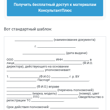
Получить бесплатный доступ к материалам
КонсультантПлюс
Вот стандартный шаблон:
__________________________ (наименование документа)
г. __________________________
_____________________________ (дата выдачи)
ООО ____________________________ ИНН _________________, в
лице______________________________________________ (Ф.И.О.
директора), действующего на основании
_________________________, уполномочивает:
1. ____________________(Ф.И.О.) ____________ г. р. ВУ
____________________. Паспорт __________________________.
____________________ (Ф.И.О.) вправе
__________________________________ (перечень полномочий)
_________________ (марка, модель) ______________ (номер), цвет
_________________, ПТС _________________________, Свидетельство о
регистрации ТС ______________________.
Срок действия полномочий: _________________________________