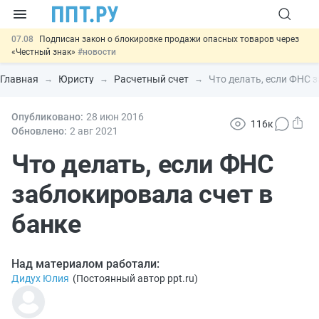
07.08
Подписан закон о блокировке продажи опасных товаров через
«Честный знак»
#новости
07.08
Дистанционную работу беременных пропишут в ТК РФ
#новости
Главная
Юристу
Расчетный счет
Что делать, если ФНС 
07.08
Госпошлину за устранение ошибок в документах предлагают
отменить
#новости
07.08
Опубликовано:
Важно
28 июн
Разработают единые критерии трудовых и ГПХ-
2016
116к
отношений
#новости
Обновлено:
2 авг
2021
00:01
9 августа: важные документы, вступающие в силу сегодня
#новости
Что делать, если ФНС
заблокировала счет в
банке
Над материалом работали:
Дидух Юлия
(
Постоянный автор ppt.ru
)