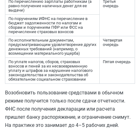
По перечислению зарплаты работникам (а
Третья
равно получение наличных денег для ее
очередь
выдачи)
По поручениям ИФНС на перечисление в
бюджет задолженности по налогам и
сборам и поручениям ПФР или ФСС на
перечисление страховых взносов
По исполнительным документам,
Четвертая
предусматривающим удовлетворение других
очередь
денежных требований (например, о
возмещении материального ущерба)
По уплате налогов, сборов, страховых
Пятая очередь
взносов и пеней за их несвоевременную
уплату и штрафов за нарушение налогового
законодательства и законодательства об
обязательном социальном страховании
Возобновить пользование средствами в обычном
режиме получится только после сдачи отчетности.
ФНС после получения декларации или расчета
пришлет банку распоряжение, и ограничение снимут.
На практике это занимает до 4–5 рабочих дней.