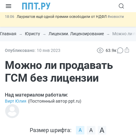
18:06
Лауреатов ещё одной премии освободили от НДФЛ
#новости
17:37
Минтруд предложил обновить выписку из ИЛС
#новости
Главная
Юристу
Лицензии. Лицензирование
Можно ли п
17:13
Предложили отменить отбор в 10 и 11 классы по баллам ОГЭ
#новости
16:53
Меняется форма отчёта по квоте для приёма на работу
Опубликовано:
10 янв
2023
63.9к
инвалидов
#новости
13:02
Важно
СФР переведёт обмен по пособиям в СЭДО на
Можно ли продавать
платформу ГИС ЕЦП до 31 августа
#новости
ГСМ без лицензии
Над материалом работали:
Вирт Юлия
(
Постоянный автор ppt.ru
)
Размер шрифта: