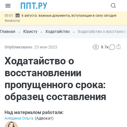
00:01
6 августа: важные документы, вступающие в силу сегодня
#новости
05.08
Обновили сообщения НПФ о договорах НПО и долгосрочных
сбережений
#новости
Главная
Юристу
Ходатайство
Ходатайство о восстанов
05.08
Мигрантам с судимостью запретят получать ВНЖ и
гражданство: закон подписан
#новости
05.08
Систему страхования вкладов распространили на электронные
Опубликовано:
23 июн
2023
9.7к
кошельки
#новости
05.08
Важно
Подписан закон об упрощении госзакупок по 44-ФЗ
Ходатайство о
#новости
восстановлении
пропущенного срока:
образец составления
Над материалом работали:
Алешина Ольга
(
Адвокат
)