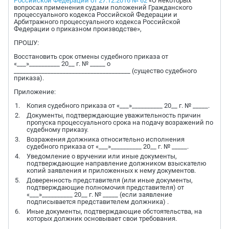
Российской Федерации от 27.12.2016 № 62
«О некоторых
вопросах применения судами положений Гражданского
процессуального кодекса Российской Федерации и
Арбитражного процессуального кодекса Российской
Федерации о приказном производстве»,
ПРОШУ:
Восстановить срок отмены судебного приказа от
«___»__________ 20__ г. № _____ о
______________________________________ (существо судебного
приказа).
Приложение:
Копия судебного приказа от «___»__________ 20__ г. № _____.
Документы, подтверждающие уважительность причин
пропуска процессуального срока на подачу возражений по
судебному приказу.
Возражения должника относительно исполнения
судебного приказа от «___»__________ 20__ г. № _____.
Уведомление о вручении или иные документы,
подтверждающие направление должником взыскателю
копий заявления и приложенных к нему документов.
Доверенность представителя (или иные документы,
подтверждающие полномочия представителя) от
«___»__________ 20__ г. № _____ (если заявление
подписывается представителем должника) .
Иные документы, подтверждающие обстоятельства, на
которых должник основывает свои требования.