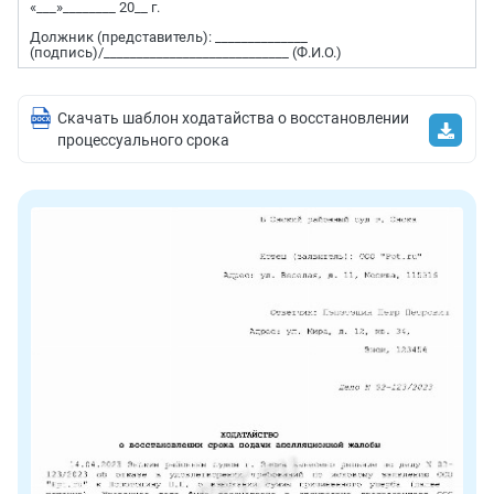
«___»________ 20__ г.
Должник (представитель): ______________
(подпись)/____________________________ (Ф.И.О.)
Скачать шаблон ходатайства о восстановлении
процессуального срока