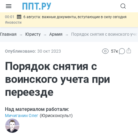
00:01
6 августа: важные документы, вступающие в силу сегодня
#новости
05.08
Обновили сообщения НПФ о договорах НПО и долгосрочных
сбережений
#новости
Главная
Юристу
Армия
Порядок снятия с воинского уче
05.08
Мигрантам с судимостью запретят получать ВНЖ и
гражданство: закон подписан
#новости
05.08
Систему страхования вкладов распространили на электронные
Опубликовано:
30 окт
2023
57к
кошельки
#новости
05.08
Важно
Подписан закон об упрощении госзакупок по 44-ФЗ
Порядок снятия с
#новости
воинского учета при
переезде
Над материалом работали:
Мичиганин Олег
(
Юрисконсульт
)