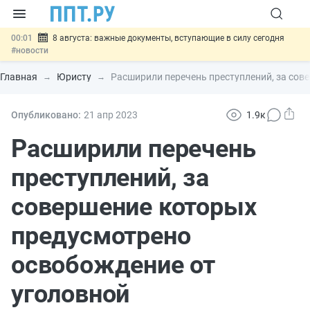
00:01
8 августа: важные документы, вступающие в силу сегодня
#новости
07.08
Подписан закон о блокировке продажи опасных товаров через
«Честный знак»
#новости
Главная
Юристу
Расширили перечень преступлений, за сов
07.08
Дистанционную работу беременных пропишут в ТК РФ
#новости
07.08
Госпошлину за устранение ошибок в документах предлагают
Опубликовано:
21 апр
2023
1.9к
отменить
#новости
07.08
Важно
Разработают единые критерии трудовых и ГПХ-
Расширили перечень
отношений
#новости
преступлений, за
совершение которых
предусмотрено
освобождение от
уголовной