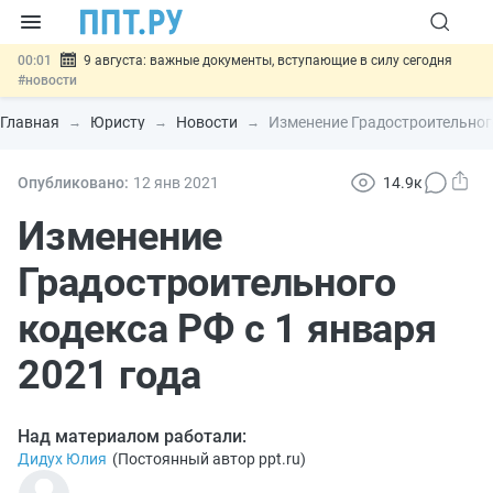
00:01
9 августа: важные документы, вступающие в силу сегодня
#новости
07.08
Подписан закон о блокировке продажи опасных товаров через
«Честный знак»
#новости
Главная
Юристу
Новости
Изменение Градостроительного
07.08
Дистанционную работу беременных пропишут в ТК РФ
#новости
07.08
Госпошлину за устранение ошибок в документах предлагают
Опубликовано:
12 янв
2021
14.9к
отменить
#новости
07.08
Важно
Разработают единые критерии трудовых и ГПХ-
Изменение
отношений
#новости
Градостроительного
кодекса РФ с 1 января
2021 года
Над материалом работали:
Дидух Юлия
(
Постоянный автор ppt.ru
)