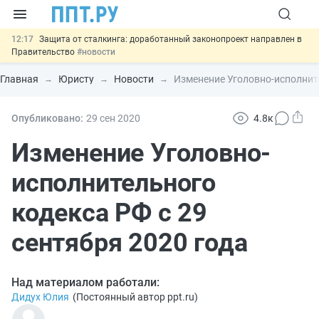
12:17
Защита от сталкинга: доработанный законопроект направлен в
Правительство
#новости
11:23
Минпромторг предлагает новые формы сертификата и
декларации о соответствии
#новости
Главная
Юристу
Новости
Изменение Уголовно-исполните
10:09
Риск атак БПЛА можно учитывать при оценке профрисков
#новости
00:01
6 августа: важные документы, вступающие в силу сегодня
Опубликовано:
29 сен
2020
4.8к
#новости
05.08
Важно
Подписан закон об упрощении госзакупок по 44-ФЗ
Изменение Уголовно-
#новости
исполнительного
кодекса РФ с 29
сентября 2020 года
Над материалом работали:
Дидух Юлия
(
Постоянный автор ppt.ru
)