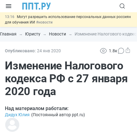
13:16
Могут разрешить использование персональных данных россиян
для обучения ИИ
#новости
12:42
Губернаторам дадут право вводить разрешительный учёт
иностранцев
#новости
Главная
Юристу
Новости
Изменение Налогового кодекса
12:05
ФНС изменит правила рассмотрения жалоб на налоговые
органы
#новости
11:31
Важно
Разработают единые критерии трудовых и ГПХ-
Опубликовано:
24 янв
2020
1.8к
отношений
#новости
14:02
Основания для выдворения иностранцев из России стало
Изменение Налогового
больше
#новости
кодекса РФ с 27 января
2020 года
Над материалом работали:
Дидух Юлия
(
Постоянный автор ppt.ru
)