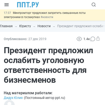
17:37
Минпромторг предложил запретить смешанные лоты
электроники в госзакупках
#новости
17:13
Подписан указ об отмене спецрежима для вкладов физлиц из
недружественных стран
#новости
Главная
Юристу
Новости
Президент предложил ослабит
16:30
Возврат денег за риелторские услуги при недействительных
сделках: инициатива
#новости
15:51
МВД запускает автоматическое аннулирование патента
Опубликовано:
27 дек
2019
1.4к
иностранцев за неуплату НДФЛ
#новости
13:48
Важно
Обеспечительный платёж СПОТ могут заменить
Президент предложил
банковской гарантией
#новости
ослабить уголовную
ответственность для
бизнесменов
Над материалом работали:
Дидух Юлия
(
Постоянный автор ppt.ru
)