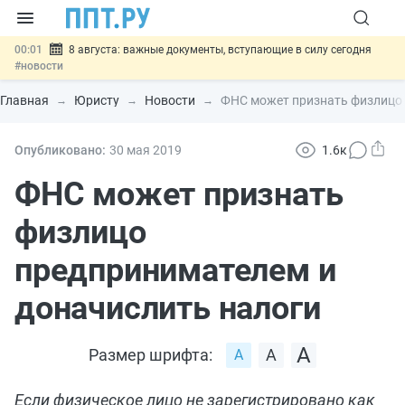
00:01
8 августа: важные документы, вступающие в силу сегодня
#новости
07.08
Подписан закон о блокировке продажи опасных товаров через
«Честный знак»
#новости
Главная
Юристу
Новости
ФНС может признать физлицо 
07.08
Дистанционную работу беременных пропишут в ТК РФ
#новости
07.08
Госпошлину за устранение ошибок в документах предлагают
Опубликовано:
30 мая 2019
1.6к
отменить
#новости
07.08
Важно
Разработают единые критерии трудовых и ГПХ-
ФНС может признать
отношений
#новости
физлицо
предпринимателем и
доначислить налоги
Размер шрифта:
Если физическое лицо не зарегистрировано как