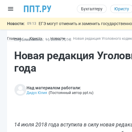
Бухгалтеру
Юристу
Новости:
ЕГЭ могут отменить и заменить государственн
09:13
7 августа: важные документы, вступающие в
00:01
Главная
Юристу
Новости
Новая редакция Уголовного кодек
Опубликовано:
16 июл
я
2018
Минпромторг предложил запретить смешанные
06.08
Подписан указ об отмене спецрежима для вкла
06.08
Новая редакция Уголов
Обеспечительный платёж СПОТ могу
06.08
Важно
года
Над материалом работали:
Дидух Юлия
(
Постоянный автор ppt.ru
)
14 июля 2018 года вступила в силу новая реда