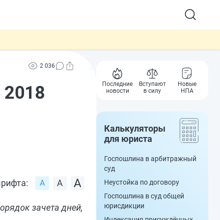
2 036
Последние
Вступают
Новые
 2018
новости
в силу
НПА
Калькуляторы
для юриста
Госпошлина в арбитражный
суд
рифта:
Неустойка по договору
Госпошлина в суд общей
юрисдикции
орядок зачета дней,
Индексация присуждённых