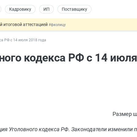
Кадровику
ИП
Поставщику
ой итоговой аттестацией
#физлицу
 силу сегодня
#юристу
са РФ с 14 июля 2018 года
 лоты электроники в госзакупках
#заказчику
дов физлиц из недружественных стран
#бухгалтеру
ного кодекса РФ с 14 июля
т заменить банковской гарантией
#бухгалтеру
Размер ш
кция Уголовного кодекса РФ. Законодатели изменили п