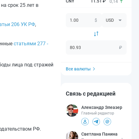
11.51 ₽
0,14
а срок 25 лет в
$
атьи 206 УК РФ
,
ренные
статьями 277 -
₽
боды лица под стражей
Все валюты
Связь с редакцией
Александр Элеазер
Главный редактор
одательством РФ.
Светлана Панина