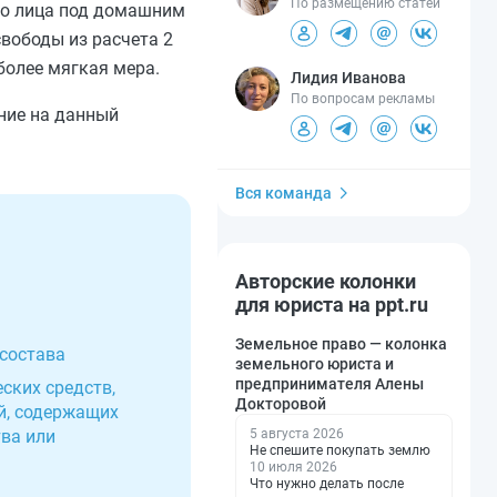
По размещению статей
ого лица под домашним
свободы из расчета 2
более мягкая мера.
Лидия Иванова
По вопросам рекламы
ние на данный
Вся команда
Авторские колонки
для юриста на ppt.ru
Земельное право — колонка
 состава
земельного юриста и
предпринимателя Алены
ских средств,
Докторовой
ий, содержащих
5 августа 2026
тва или
Не спешите покупать землю
10 июля 2026
Что нужно делать после