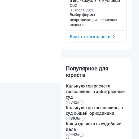
и индивидуальным уставом
ООО
31 июля 2026
Выбор формы
реорганизации: ключевые
аспекты
Все статьи колонки
Популярное для
юриста
Калькулятор расчета
госпошлины в арбитражный
суд
742к
Калькулятор госпошлины в
суд общей юрисдикции
39.9к
Как и где искать судебные
дела
442к