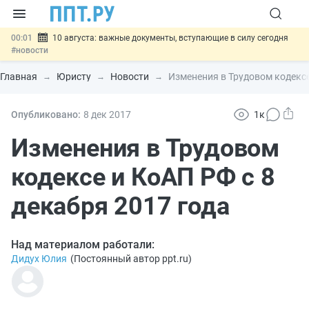
00:01
10 августа: важные документы, вступающие в силу сегодня
#новости
07.08
Подписан закон о блокировке продажи опасных товаров через
«Честный знак»
#новости
Главная
Юристу
Новости
Изменения в Трудовом кодексе
07.08
Дистанционную работу беременных пропишут в ТК РФ
#новости
07.08
Госпошлину за устранение ошибок в документах предлагают
Опубликовано:
8 дек
2017
1к
отменить
#новости
07.08
Важно
Разработают единые критерии трудовых и ГПХ-
Изменения в Трудовом
отношений
#новости
кодексе и КоАП РФ с 8
декабря 2017 года
Над материалом работали:
Дидух Юлия
(
Постоянный автор ppt.ru
)