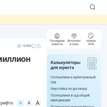
Последние
Вступают
Новые
новости
в силу
НПА
10 853
миллион
Калькуляторы
для юриста
Госпошлина в арбитражный
суд
Неустойка по договору
Госпошлина в суд общей
юрисдикции
рифта:
Индексация присуждённых