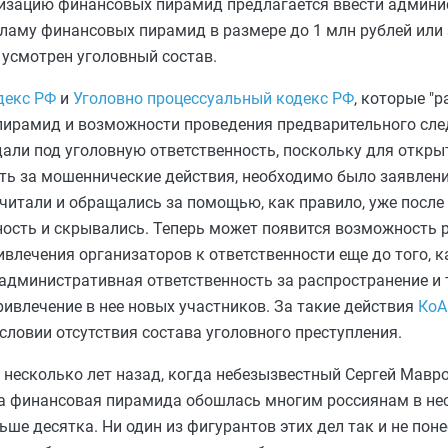
анизацию финансовых пирамид предлагается ввести админ
кламу финансовых пирамид в размере до 1 млн рублей или
т усмотрен уголовный состав.
декс РФ
и
Уголовно процессуальный кодекс РФ
, которые "
пирамид и возможности проведения предварительного сле
дали под уголовную ответственность, поскольку для откры
ть за мошеннические действия, необходимо было заявлени
итали и обращались за помощью, как правило, уже после 
ость и скрывались. Теперь может появится возможность 
влечения организаторов к ответственности еще до того, к
административная ответственность за распространение и
ивлечение в нее новых участников. За такие действия
КоА
условии отсутствия состава уголовного преступления.
 несколько лет назад, когда небезызвестный Сергей Маврод
а финансовая пирамида обошлась многим россиянам в не
ше десятка. Ни один из фигурантов этих дел так и не пон