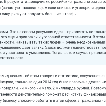
ми. В результате, доверчивые российские граждане раз за
(зачастую - последние). А если они еще и уговорили сдела
 в силу, рискуют получить большие штрафы.
ми. Это не совсем разумная идея – привлекать не только
а это еще и привлекли к уголовной ответственности. В этом
енности. Наказывать таких людей – очень неоднозначный в
к умышленно дает взятку. Здесь должен главенствовать пр
 и участвовать умышленно. Тогда в этом случае привлека
етственности.
ид нельзя - об этом говорит и статистика, озвученная еще
вецова, только за один 2014 год была пресечена деятель
 потеряли, ни много ни мало, 2 миллиарда рублей. Поэтому
твенности действительно поможет расчистить финансовый
бизнесу спокойно работать в этой сфере, а гражданам - с