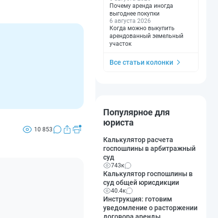
Почему аренда иногда
выгоднее покупки
6 августа 2026
Когда можно выкупить
арендованный земельный
участок
Все статьи колонки
Популярное для
юриста
10 853
Калькулятор расчета
госпошлины в арбитражный
суд
743к
Калькулятор госпошлины в
суд общей юрисдикции
40.4к
Инструкция: готовим
уведомление о расторжении
договора аренды