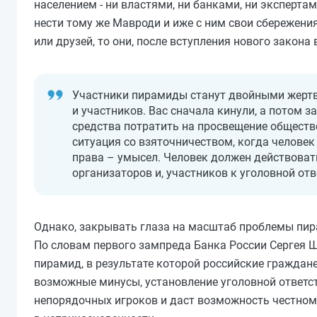
населением - ни властями, ни банками, ни эксперта
нести тому же Мавроди и иже с ним свои сбережения 
или друзей, то они, после вступления нового закона
Участники пирамиды станут двойными жертва
и участников. Вас сначала кинули, а потом з
средства потратить на просвещение обществ
ситуация со взяточничеством, когда челове
права – умысел. Человек должен действовать
организаторов и, участников к уголовной отв
Однако, закрывать глаза на масштаб проблемы пирам
По словам первого зампреда Банка России Сергея Ш
пирамид, в результате которой российские граждане
возможные минусы, установление уголовной ответс
непорядочных игроков и даст возможность честному 