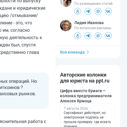
льности по выпуску
По размещению статей
аждане и юридические
зацию /отмывание/
ние - это, что
Лидия Иванова
По вопросам рекламы
о им, согласно
бную деятельность к
жден был, спустя
средственно глава
Вся команда
Авторские колонки
для юриста на ppt.ru
ных операций. Но
иткоинов ?
Цифра вместо бумаги —
нансовых рынков.
колонка предпринимателя
Алексея Ярмоца
7 августа 2026
Сертификат действует, но
электронная подпись не
яснительная работа с
прошла проверку: где искать
причину