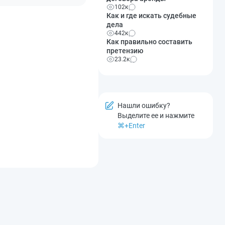
102к
Как и где искать судебные
дела
442к
Как правильно составить
претензию
23.2к
Нашли ошибку?
Выделите ее и нажмите
⌘+Enter