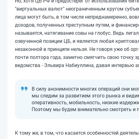
Но, хотя ЦБ РФ и предостерег от использования бит
"виртуальных валют" неограниченным кругом субъе
лица могут быть, в том числе непреднамеренно, во
доходов, полученных преступным путем, и финансиро
называется, натягивание совы на глобус. Ведь лега
озвученной позиции ЦБ, и является любая криптовалю
незаконной в принципе нельзя. Не говоря уже об ор
почти полтора года, заметно смягчить свою точку з
ведомства - Эльвира Набиуллина, давая интервью 
В силу анонимности многих операций они мо
мы следим за развитием этого рынка и видим
оперативность, мобильность, низкие издерж
Поэтому мы будем внимательно смотреть и 
К тому же, в том, что касается особенностей деяте