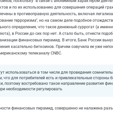
коинов, поскольку "в связи с анонимным характером деяте
ктов и по их использованию для совершения операций гр
влечены в противоправную деятельность, включая легали
вание терроризма", но на самом деле подобное отождествле
льного определения, что такое денежный суррогат (а именн
та), в России до сих пор нет. А стало быть, отнести подо
ганизации финансовых пирамид. В итоге, Банк России выну
рения касательно биткоинов. Причем озвучила ее уже непо
американскому телеканалу CNBC.
гут использоваться в том числе для проведения сомнитель
, что для потребителей есть и привлекательные стороны б
ки, поэтому востребовано такое направление развития фи
при необходимости регулировать
льности финансовых пирамид, совершенно не налажена разъ