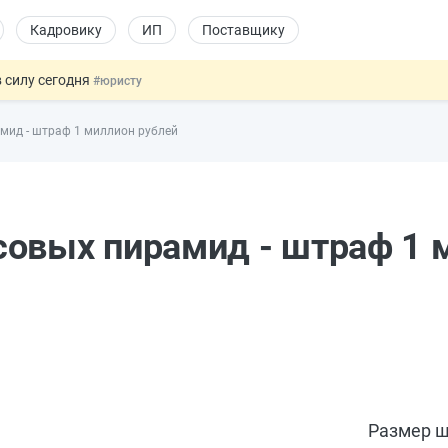
Кадровику
ИП
Поставщику
 силу сегодня
#юристу
х товаров через «Честный знак»
#юристу
мид - штраф 1 миллион рублей
в ТК РФ
#кадровику
ах предлагают отменить
#физлицу
овых и ГПХ-отношений
#кадровику
совых пирамид - штраф 1 
Размер ш