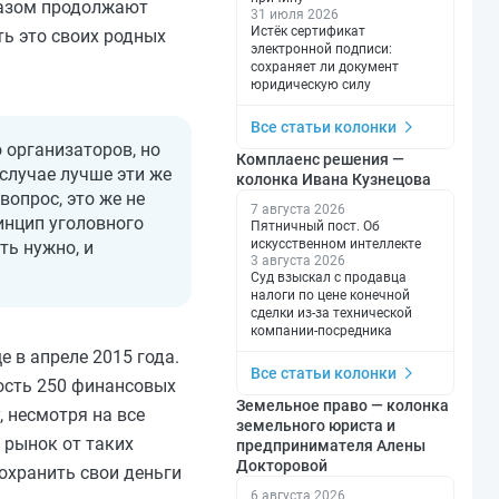
 разом продолжают
31 июля 2026
Истёк сертификат
ть это своих родных
электронной подписи:
сохраняет ли документ
юридическую силу
Все статьи колонки
 организаторов, но
Комплаенс решения —
 случае лучше эти же
колонка Ивана Кузнецова
опрос, это же не
7 августа 2026
инцип уголовного
Пятничный пост. Об
искусственном интеллекте
ть нужно, и
3 августа 2026
Суд взыскал с продавца
налоги по цене конечной
сделки из-за технической
компании-посредника
 в апреле 2015 года.
Все статьи колонки
ность 250 финансовых
Земельное право — колонка
, несмотря на все
земельного юриста и
 рынок от таких
предпринимателя Алены
Докторовой
охранить свои деньги
6 августа 2026