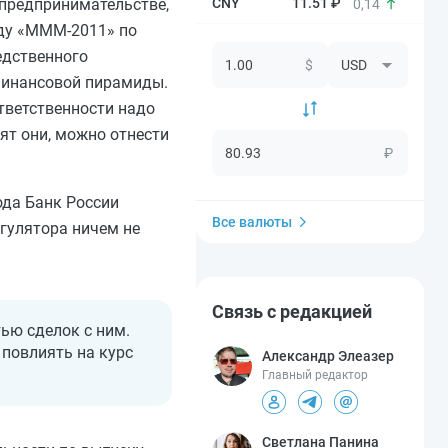
11.51 ₽
 предпринимательстве,
0,14
иду «МММ-2011» по
ледственного
$
 финансовой пирамиды.
ответственности надо
ят они, можно отнести
₽
ода Банк России
Все валюты
егулятора ничем не
Связь с редакцией
ью сделок с ним.
 повлиять на курс
Александр Элеазер
Главный редактор
Светлана Панина