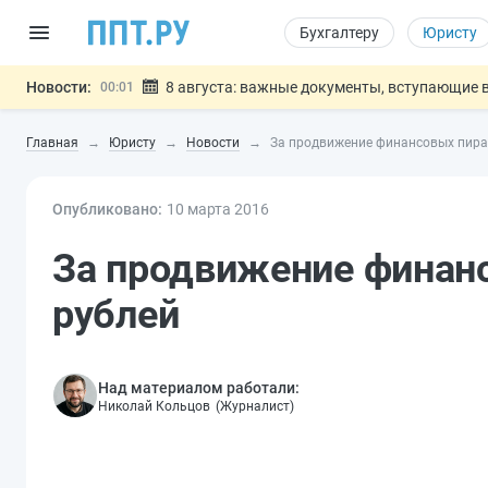
Бухгалтеру
Юристу
Новости:
8 августа: важные документы, вступающие в
00:01
Подписан закон о блокировке продажи опасны
07.08
Главная
Юристу
Новости
За продвижение финансовых пира
Дистанционную работу беременных пропишут 
07.08
Госпошлину за устранение ошибок в документ
07.08
Опубликовано:
10 мар
та
Разработают единые критерии труд
2016
07.08
Важно
За продвижение финан
рублей
Над материалом работали:
Николай Кольцов
(
Журналист
)