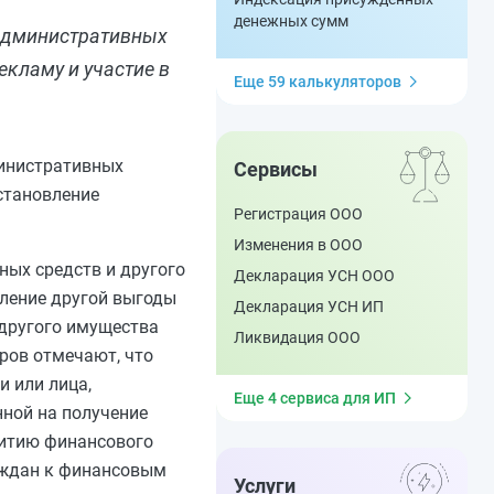
денежных сумм
 административных
екламу и участие в
Еще 59 калькуляторов
министративных
Сервисы
становление
Регистрация ООО
Изменения в ООО
ных средств и другого
Декларация УСН ООО
вление другой выгоды
Декларация УСН ИП
 другого имущества
Ликвидация ООО
ров отмечают, что
и или лица,
Еще 4 сервиса для ИП
ной на получение
витию финансового
аждан к финансовым
Услуги