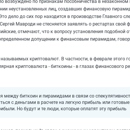
ло возбуждено по признакам пособничества в незаконном
ении неустановленных лиц, создавших финансовую пирам
 Это дело до сих пор находится в производстве Главного с
 Сергей Мавроди не стесняется заявлять о рестартах свой
ссийские, отмечают, что к вопросу установления подобной 
 определенном допущении к финансовым пирамидам, говор
называемых криптовалют. В частности, в феврале этого г
лярная криптовалюта - биткоины - в глазах финансового р
ия между биткоин и пирамидами в связи со спекулятивност
ться с деньгами в расчете на легкую прибыль или готовые
были. Но будут и те люди, которые оплатят эту прибыль