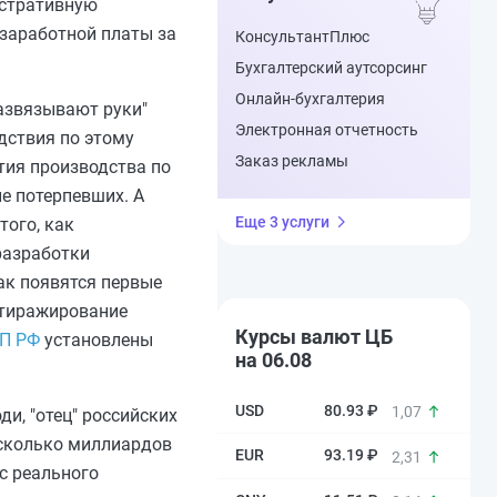
истративную
 заработной платы за
КонсультантПлюс
Бухгалтерский аутсорсинг
Онлайн-бухгалтерия
развязывают руки"
Электронная отчетность
дствия по этому
Заказ рекламы
тия производства по
е потерпевших. А
Еще 3 услуги
того, как
разработки
ак появятся первые
 тиражирование
Курсы валют ЦБ
П РФ
установлены
на 06.08
80.93 ₽
1,07
и, "отец" российских
сколько миллиардов
93.19 ₽
2,31
ес реального