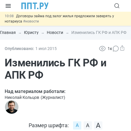
10:08
Договоры займа под залог жилья предложили заверять у
нотариуса
#новости
00:01
10 августа: важные документы, вступающие в силу сегодня
#новости
Главная
Юристу
Новости
Изменились ГК РФ и АПК РФ
07.08
Подписан закон о блокировке продажи опасных товаров через
«Честный знак»
#новости
07.08
Дистанционную работу беременных пропишут в ТК РФ
#новости
Опубликовано:
1 июл
2015
1к
07.08
Важно
Разработают единые критерии трудовых и ГПХ-
Изменились ГК РФ и
отношений
#новости
АПК РФ
Над материалом работали:
Николай Кольцов
(
Журналист
)
Размер шрифта: