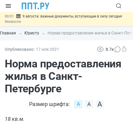
00:01
9 августа: важные документы, вступающие в силу сегодня
#новости
07.08
Подписан закон о блокировке продажи опасных товаров через
«Честный знак»
#новости
Главная
Юристу
Норма предоставления жилья в Санкт-Пет
07.08
Дистанционную работу беременных пропишут в ТК РФ
#новости
07.08
Госпошлину за устранение ошибок в документах предлагают
Опубликовано:
17 ноя
2021
8.7к
отменить
#новости
07.08
Важно
Разработают единые критерии трудовых и ГПХ-
Норма предоставления
отношений
#новости
жилья в Санкт-
Петербурге
Размер шрифта:
18 кв.м.