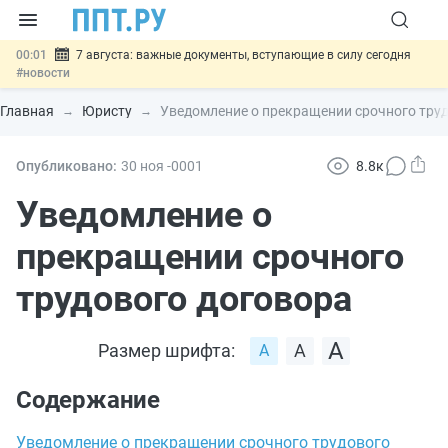
00:01
7 августа: важные документы, вступающие в силу сегодня
#новости
06.08
Минпромторг предложил запретить смешанные лоты
электроники в госзакупках
#новости
Главная
Юристу
Уведомление о прекращении срочного тру
06.08
Подписан указ об отмене спецрежима для вкладов физлиц из
недружественных стран
#новости
06.08
Возврат денег за риелторские услуги при недействительных
Опубликовано:
30 ноя
-0001
8.8к
сделках: инициатива
#новости
06.08
Важно
Обеспечительный платёж СПОТ могут заменить
Уведомление о
банковской гарантией
#новости
прекращении срочного
трудового договора
Размер шрифта:
Содержание
Уведомление о прекращении срочного трудового